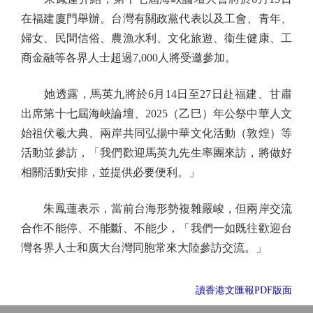
在福建廈門舉辦。台灣有關政黨代表以及工會、青年、
婦女、民間信俗、農漁水利、文化旅遊、衞生健康、工
商金融等各界人士超過7,000人將受邀參加。
她透露，馬英九將於6月14日至27日赴福建、甘肅
出席第十七屆海峽論壇、2025（乙巳）年公祭中華人文
始祖伏羲大典、兩岸共同弘揚中華文化活動（敦煌）等
活動並參訪，「我們歡迎馬英九先生率團來訪，將做好
相關活動安排，並提供必要便利。」
朱鳳蓮表示，當前台海形勢複雜嚴峻，但兩岸交流
合作不能停、不能斷、不能少，「我們一如既往歡迎台
灣各界人士和廣大台灣同胞常來大陸參訪交流。」
讀香港文匯報PDF版面