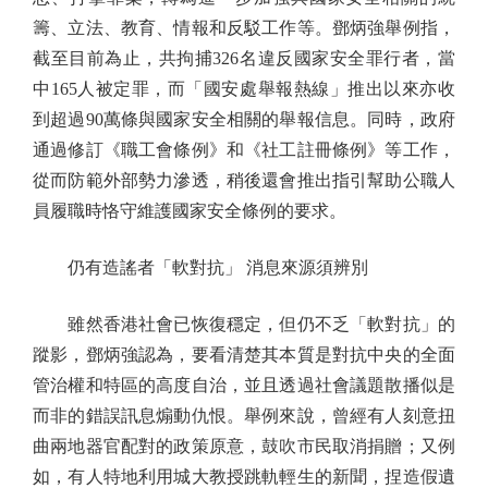
籌、立法、教育、情報和反駁工作等。鄧炳強舉例指，
截至目前為止，共拘捕326名違反國家安全罪行者，當
中165人被定罪，而「國安處舉報熱線」推出以來亦收
到超過90萬條與國家安全相關的舉報信息。同時，政府
通過修訂《職工會條例》和《社工註冊條例》等工作，
從而防範外部勢力滲透，稍後還會推出指引幫助公職人
員履職時恪守維護國家安全條例的要求。
仍有造謠者「軟對抗」 消息來源須辨別
雖然香港社會已恢復穩定，但仍不乏「軟對抗」的
蹤影，鄧炳強認為，要看清楚其本質是對抗中央的全面
管治權和特區的高度自治，並且透過社會議題散播似是
而非的錯誤訊息煽動仇恨。舉例來說，曾經有人刻意扭
曲兩地器官配對的政策原意，鼓吹市民取消捐贈；又例
如，有人特地利用城大教授跳軌輕生的新聞，捏造假遺