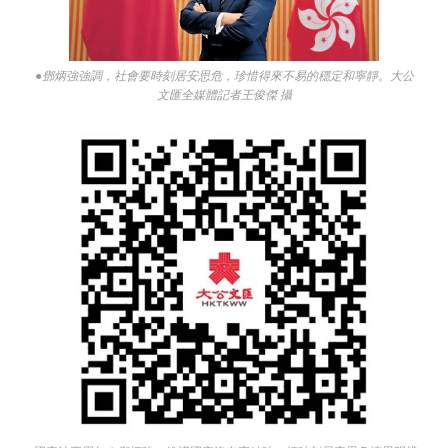
●鄧炳強強調，社會要時刻居安思危，珍惜得來不易的穩定和寧靜。大公
文匯全媒體記者王俊傑 攝