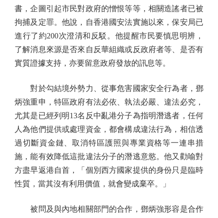
書，企圖引起市民對政府的憎恨等等，相關造謠者已被
拘捕及定罪。他說，自香港國安法實施以來，保安局已
進行了約200次澄清和反駁。他提醒市民要慎思明辨，
了解消息來源是否來自反華組織或反政府者等、是否有
實質證據支持，亦要留意政府發放的訊息等。
對於勾結境外勢力、從事危害國家安全行為者，鄧
炳強重申，特區政府有法必依、執法必嚴、違法必究，
尤其是已經列明13名反中亂港分子為指明潛逃者，任何
人為他們提供或處理資金，都會構成違法行為，相信透
過切斷資金鏈、取消特區護照與專業資格等一連串措
施，能有效降低這批違法分子的潛逃意慾。他又勸喻對
方盡早返港自首，「個別西方國家提供的身份只是臨時
性質，當其沒有利用價值，就會變成棄卒。」
被問及與內地相關部門的合作，鄧炳強形容是合作