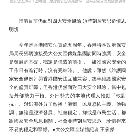
國安法五周年｜鄧炳強：維護國安沒有完結時 須時刻居安思危慎思明辨
指港目前仍面對四大安全風險 須時刻居安思危慎思
明辨
今年是香港國安法實施五周年，香港特區政府保安
局局長鄧炳強接受大公文匯傳媒集團訪問時強調，安全
是發展的基礎，穩定是強盛的前提，「維護國家安全的
工作只有進行時，沒有完結時。」他說，雖然《維護國
家安全條例》與香港國安法互補兼容，築牢維護國家安
全的堅實屏障，但香港仍然面對四大安全風險，當中包
括外部勢力干預、外部勢力的本地代理人推動「軟對
抗」、潛逃海外分子散播「港獨」以及恐怖主義。他強
調，無論是經濟發展、社會穩定，抑或是市民生活，都
跟國家安全息息相關，社會要時刻居安思危，珍惜得來
不易的穩定和寧靜。●大公文匯全媒體記者 王俊傑