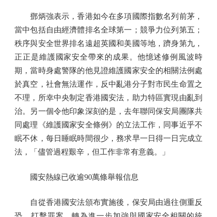
鄧炳強表示，香港如今在多項國際指數名列前茅，
當中包括自由經濟體排名全球第一；競爭力位列第五；
秩序與安全世界排名遠超英國和美國等地，躋身第九，
正正是維護國家安全帶來的成果。他憶述修例風波時
期，當時身處警隊的他見證維護國家安全的相關法例處
於真空，社會無法運作，反中亂港分子對市民生命置之
不理，所幸中央制定香港國安法，助力特區實現由亂到
治。另一個令他印象深刻的是，去年聯同保安局團隊共
同處理《維護國家安全條例》的立法工作，同事近乎不
眠不休，每日睡眠時間很少，務求早一日得一日完成立
法，「儘管過程艱辛，但工作非常有意義。」
國安熱線已收逾90萬條舉報信息
自從香港國安法頒布實施後，保安局由過往側重反
恐、打擊罪案，轉為進一步加強與國家安全相關的統