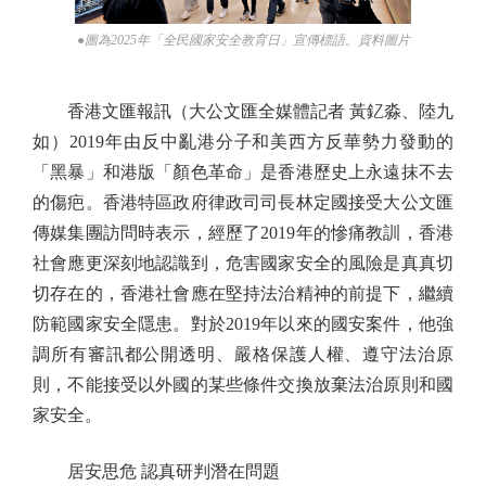
●圖為2025年「全民國家安全教育日」宣傳標語。資料圖片
香港文匯報訊（大公文匯全媒體記者 黃釔淼、陸九
如）2019年由反中亂港分子和美西方反華勢力發動的
「黑暴」和港版「顏色革命」是香港歷史上永遠抹不去
的傷疤。香港特區政府律政司司長林定國接受大公文匯
傳媒集團訪問時表示，經歷了2019年的慘痛教訓，香港
社會應更深刻地認識到，危害國家安全的風險是真真切
切存在的，香港社會應在堅持法治精神的前提下，繼續
防範國家安全隱患。對於2019年以來的國安案件，他強
調所有審訊都公開透明、嚴格保護人權、遵守法治原
則，不能接受以外國的某些條件交換放棄法治原則和國
家安全。
居安思危 認真研判潛在問題