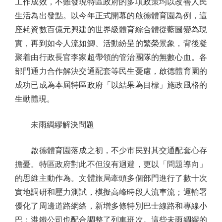
工作成效，不難發現特區政府的多項政策均以改善人民
生活為出發點。以今年正式開幕的啟德體育園為例，這
座耗資數百億元興建的世界級體育綜合體從藍圖變為現
實，再到如今人流如鯽、活動紛呈的繁榮景象，背後凝
聚着由行政長官李家超帶領的管治團隊的無數心血。各
部門通力合作解決交通配套等民生憂慮，啟德體育園的
成功已成為本屆特區政府「以結果為目標」施政風格的
生動體現。
未雨綢繆解決問題
啟德體育園落成之初，不少市民對其交通配套心存
擔憂。特區政府對此不但沒有迴避，更以「問題導向」
的思維主動作為。文體旅局牽頭多個部門進行了數十次
實地調研和壓力測試，模擬高峰時段人流車流；運輸署
優化了周邊道路網絡，新增多條特別巴士線路和專線小
巴；港鐵公司也配合調整了列車班次。這些未雨綢繆的