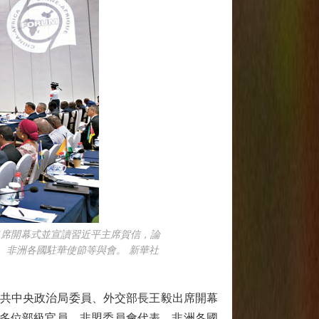
出席開幕式並宣讀習近平主席賀信，論
、非洲各國駐華使節等與會。 新華社
中共中央政治局委員、外交部長王毅出席開幕
0多位部級官員、非盟委員會代表、非洲各國