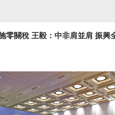
施零關稅 王毅：中非肩並肩 振興