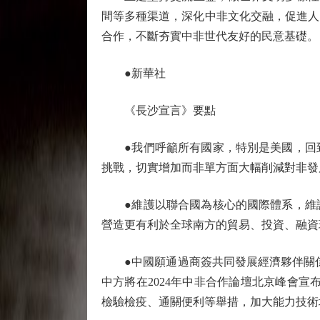
間等多種渠道，深化中非文化交融，促進人
合作，不斷夯實中非世代友好的民意基礎。
●新華社
《長沙宣言》要點
●我們呼籲所有國家，特別是美國，回到
挑戰，切實增加而非單方面大幅削減對非發
●維護以聯合國為核心的國際體系，維護
營造更有利於全球南方的貿易、投資、融資
●中國願通過商簽共同發展經濟夥伴關係協
中方將在2024年中非合作論壇北京峰會
檢驗檢疫、通關便利等舉措，加大能力技術