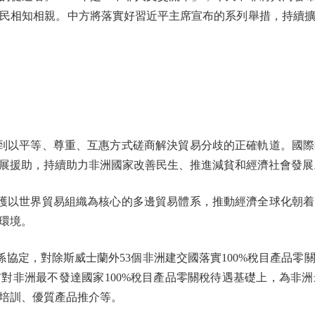
民相知相親。中方將落實好習近平主席宣布的系列舉措，持續
以平等、尊重、互惠方式磋商解決貿易分歧的正確軌道。國際
展援助，持續助力非洲國家改善民生、推進減貧和經濟社會發展
以世界貿易組織為核心的多邊貿易體系，推動經濟全球化朝着
環境。
定，對除斯威士蘭外53個非洲建交國落實100%稅目產品零
宣布對非洲最不發達國家100%稅目產品零關稅待遇基礎上，為非
培訓、優質產品推介等。