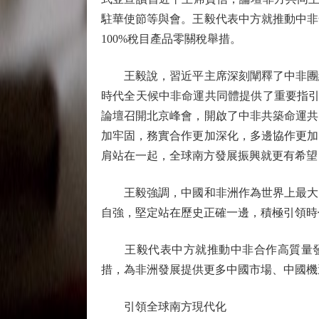
駐華使節等與會。王毅代表中方就推動中非
100%稅目產品零關稅舉措。
王毅說，習近平主席深刻闡釋了中非團結
時代全天候中非命運共同體提供了重要指引
論壇召開北京峰會，開啟了中非共築命運共
加牢固，務實合作更加深化，多邊協作更加
肩站在一起，全球南方發展振興就更有希望
王毅強調，中國和非洲作為世界上最大的
自強，堅定站在歷史正確一邊，積極引領時
王毅代表中方就推動中非合作高質量發展
措，為非洲發展提供更多中國市場、中國機
引領全球南方現代化