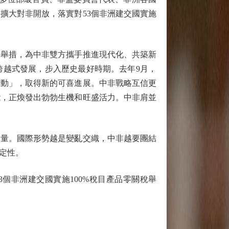
擴大對非開放，落實對53個非洲建交國實施
舉措，為中非雙方攜手推進現代化、共築新
跨越式發展，步入歷史最好時期。去年9月，
行動」，取得新的可喜進展。中非戰略互信更
能，正煥發出勃勃生機和旺盛活力。中非肩並
量。國際形勢越是變亂交織，中非越要團結
定性。
非洲建交國實施100%稅目產品零關稅舉