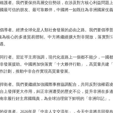
護者。我們要保持高層交往勢頭，在涉及對方核心利益問題上
國最可信的朋友、最可靠夥伴，中國將一如既往為非洲國家仗
導者。經濟全球化是人類社會發展的必由之路。我們要倡導普
為核心的多邊貿易體制。中方將繼續擴大對非開放，落實對53
遇。
行者。習近平主席強調，現代化道路上一個都不能少，一國都
非發展援助。中國將加快落實「十大夥伴行動」，高質量共建
作計劃，推動中非合作實現高質量發展。
衛者。我們要繼續加強國際事務協調配合，共同反對強權霸凌
台上發揮更大作用，糾正非洲遭受的歷史不公，提升非洲在多
南非履行好主席國職責，為全球治理留下鮮明的「非洲印記」。
進者。2026年是「中非人文交流年」，今天中非將共同發