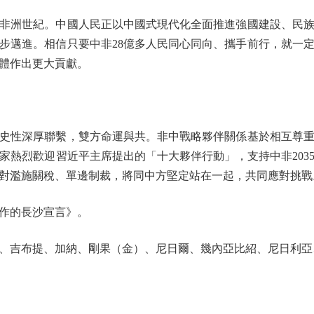
非洲世紀。中國人民正以中國式現代化全面推進強國建設、民族
標穩步邁進。相信只要中非28億多人民同心同向、攜手前行，就一
體作出更大貢獻。
性深厚聯繫，雙方命運與共。非中戰略夥伴關係基於相互尊重
家熱烈歡迎習近平主席提出的「十大夥伴行動」，支持中非203
對濫施關稅、單邊制裁，將同中方堅定站在一起，共同應對挑戰
作的長沙宣言》。
吉布提、加納、剛果（金）、尼日爾、幾內亞比紹、尼日利亞