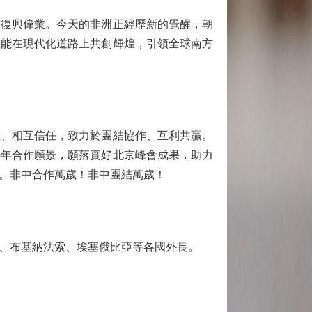
復興偉業。今天的非洲正經歷新的覺醒，朝
定能在現代化道路上共創輝煌，引領全球南方
、相互信任，致力於團結協作、互利共贏。
5年合作願景，願落實好北京峰會成果，助力
。非中合作萬歲！非中團結萬歲！
、布基納法索、埃塞俄比亞等各國外長。