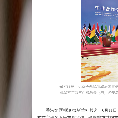
●6月11日，中非合作論壇成果落
壇非方共同主席國剛果（布）外長加
香港文匯報訊 據新華社報道，6月11日
式並宣讀習近平主席賀信，論壇非方共同主