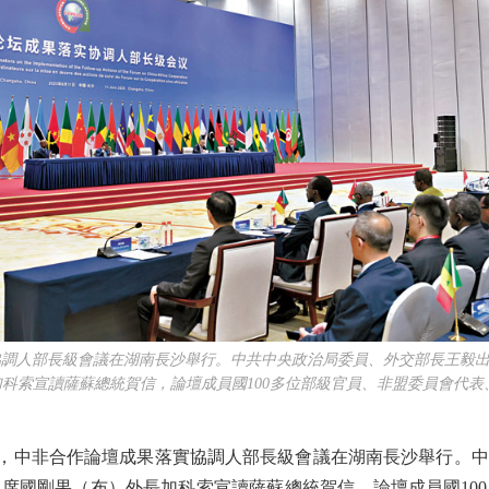
實協調人部長級會議在湖南長沙舉行。中共中央政治局委員、外交部長王毅
科索宣讀薩蘇總統賀信，論壇成員國100多位部級官員、非盟委員會代表
，中非合作論壇成果落實協調人部長級會議在湖南長沙舉行。
席國剛果（布）外長加科索宣讀薩蘇總統賀信，論壇成員國10