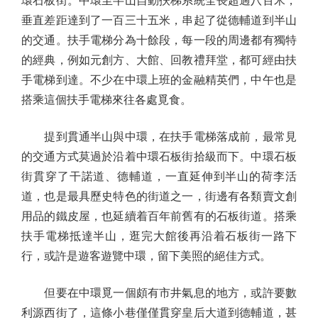
環石板街。中環至半山自動扶梯系統全長超過八百米，
垂直差距達到了一百三十五米，串起了從德輔道到半山
的交通。扶手電梯分為十餘段，每一段的周邊都有獨特
的經典，例如元創方、大館、回教禮拜堂，都可經由扶
手電梯到達。不少在中環上班的金融精英們，中午也是
搭乘這個扶手電梯來往各處覓食。
提到貫通半山與中環，在扶手電梯落成前，最常見
的交通方式莫過於沿着中環石板街拾級而下。中環石板
街貫穿了干諾道、德輔道，一直延伸到半山的荷李活
道，也是最具歷史特色的街道之一，街邊有各類賣文創
用品的鐵皮屋，也延續着百年前舊有的石板街道。搭乘
扶手電梯抵達半山，逛完大館後再沿着石板街一路下
行，或許是遊客遊覽中環，留下美照的絕佳方式。
但要在中環覓一個頗有市井氣息的地方，或許要數
利源西街了，這條小巷僅僅貫穿皇后大道到德輔道，甚