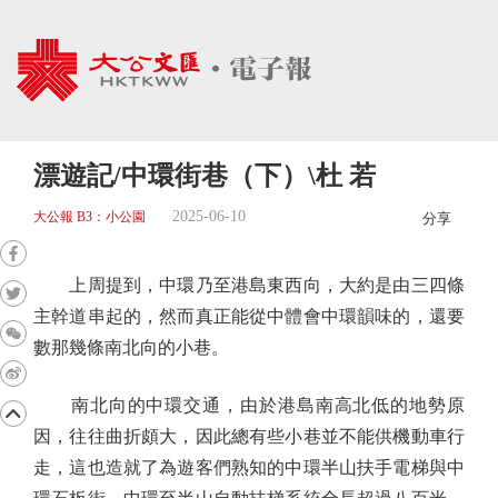
漂遊記/中環街巷（下）\杜 若
2025-06-10
大公報 B3：小公園
分享
上周提到，中環乃至港島東西向，大約是由三四條
主幹道串起的，然而真正能從中體會中環韻味的，還要
數那幾條南北向的小巷。
南北向的中環交通，由於港島南高北低的地勢原
因，往往曲折頗大，因此總有些小巷並不能供機動車行
走，這也造就了為遊客們熟知的中環半山扶手電梯與中