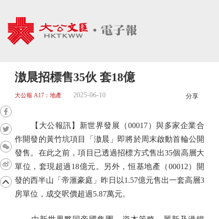
滶晨招標售35伙 套18億
2025-06-10
大公報 A17：地產
分享
【大公報訊】新世界發展（00017）與多家企業合
作開發的黃竹坑項目「滶晨」即將於周末啟動首輪公開
發售。在此之前，項目已透過招標方式售出35個高層大
單位，套現超過18億元。另外，恒基地產（00012）開
發的西半山「帝滙豪庭」昨日以1.57億元售出一套高層3
房單位，成交呎價超過5.87萬元。