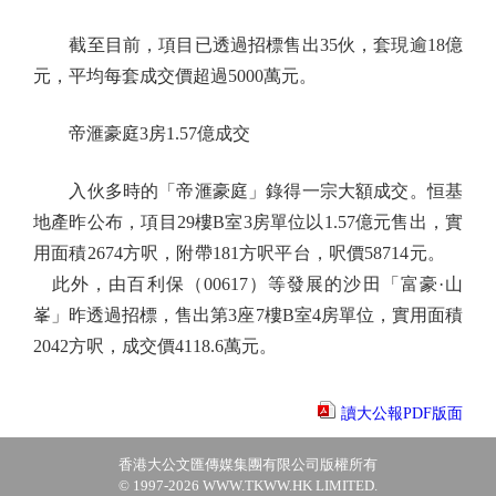
截至目前，項目已透過招標售出35伙，套現逾18億
元，平均每套成交價超過5000萬元。
帝滙豪庭3房1.57億成交
入伙多時的「帝滙豪庭」錄得一宗大額成交。恒基
地產昨公布，項目29樓B室3房單位以1.57億元售出，實
用面積2674方呎，附帶181方呎平台，呎價58714元。
此外，由百利保（00617）等發展的沙田「富豪·山
峯」昨透過招標，售出第3座7樓B室4房單位，實用面積
2042方呎，成交價4118.6萬元。
讀大公報PDF版面
香港大公文匯傳媒集團有限公司版權所有
© 1997-2026 WWW.TKWW.HK LIMITED.