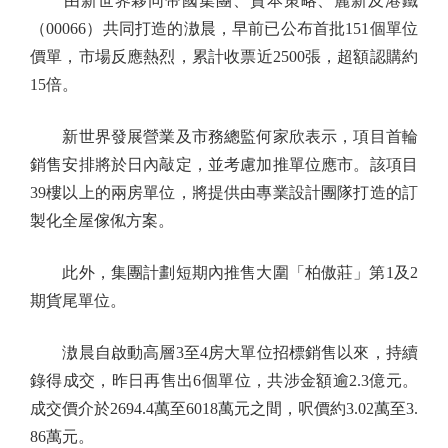
由新世界夥同帝國集團、資本策略、麗新及港鐵
（00066）共同打造的滶晨，早前已公布首批151個單位
價單，市場反應熱烈，累計收票近2500張，超額認購約
15倍。
新世界發展營業及市務總監何家欣表示，項目首輪
銷售安排將於日內敲定，並考慮加推單位應市。該項目
39樓以上的兩房單位，將提供由專業設計團隊打造的訂
製化全屋傢俬方案。
此外，集團計劃短期內推售大圍「柏傲莊」第1及2
期貨尾單位。
滶晨自啟動高層3至4房大單位招標銷售以來，持續
錄得成交，昨日再售出6個單位，共涉金額逾2.3億元。
成交價介於2694.4萬至6018萬元之間，呎價約3.02萬至3.
86萬元。