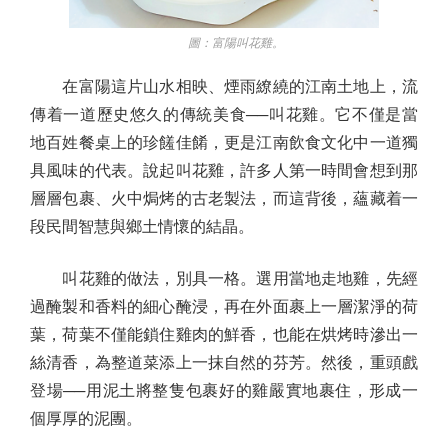
圖：富陽叫花雞。
在富陽這片山水相映、煙雨繚繞的江南土地上，流
傳着一道歷史悠久的傳統美食──叫花雞。它不僅是當
地百姓餐桌上的珍饈佳餚，更是江南飲食文化中一道獨
具風味的代表。說起叫花雞，許多人第一時間會想到那
層層包裹、火中焗烤的古老製法，而這背後，蘊藏着一
段民間智慧與鄉土情懷的結晶。
叫花雞的做法，別具一格。選用當地走地雞，先經
過醃製和香料的細心醃浸，再在外面裹上一層潔淨的荷
葉，荷葉不僅能鎖住雞肉的鮮香，也能在烘烤時滲出一
絲清香，為整道菜添上一抹自然的芬芳。然後，重頭戲
登場──用泥土將整隻包裹好的雞嚴實地裹住，形成一
個厚厚的泥團。