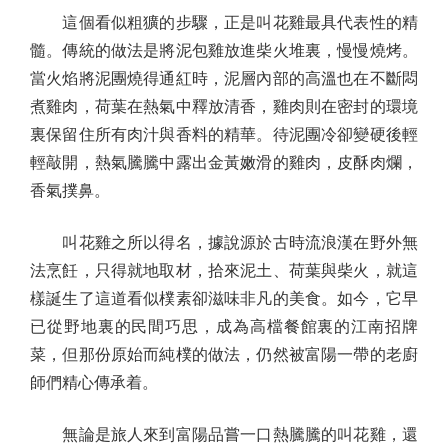
這個看似粗獷的步驟，正是叫花雞最具代表性的精
髓。傳統的做法是將泥包雞放進柴火堆裏，慢慢燒烤。
當火焰將泥團燒得通紅時，泥層內部的高溫也在不斷悶
煮雞肉，荷葉在熱氣中釋放清香，雞肉則在密封的環境
裏保留住所有肉汁與香料的精華。待泥團冷卻變硬後輕
輕敲開，熱氣騰騰中露出金黃嫩滑的雞肉，皮酥肉爛，
香氣撲鼻。
叫花雞之所以得名，據說源於古時流浪漢在野外無
法烹飪，只得就地取材，拾來泥土、荷葉與柴火，就這
樣誕生了這道看似樸素卻滋味非凡的美食。如今，它早
已從野地裏的民間巧思，成為高檔餐館裏的江南招牌
菜，但那份原始而純樸的做法，仍然被富陽一帶的老廚
師們精心傳承着。
無論是旅人來到富陽品嘗一口熱騰騰的叫花雞，還