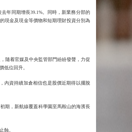
較去年同期增長39.1%。同時，新業務分部的
美團持有的現金及現金等價物和短期理財投資分別為
過，隨着官媒及中央監管部門紛紛發聲，力促
價低位回升。
），內資持續加倉相信也是股價近期得以擺脫
試驗初期，新航線覆蓋科學園至馬鞍山的海濱長
則止蝕。