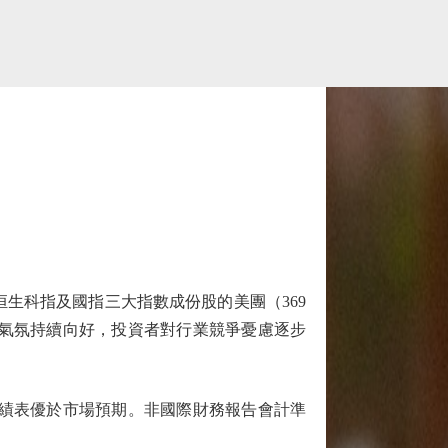
生科指及國指三大指數成份股的美團（369
市投資氣氛持續向好，投資者對行業競爭憂慮逐步
成績表優於市場預期。非國際財務報告會計準