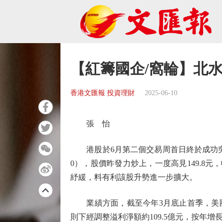
【紅籌國企/窩輪】北
香港文匯報 投資理財
2025-06-10
張 怡
港股於6月第二個交易周首日終於成功突破
0），股價昨發力炒上，一度高見149.8元
紓緩，料有利該股升勢進一步擴大。
業績方面，截至今年3月底止首季，美團錄
則下經調整溢利淨額約109.5億元，按年增長