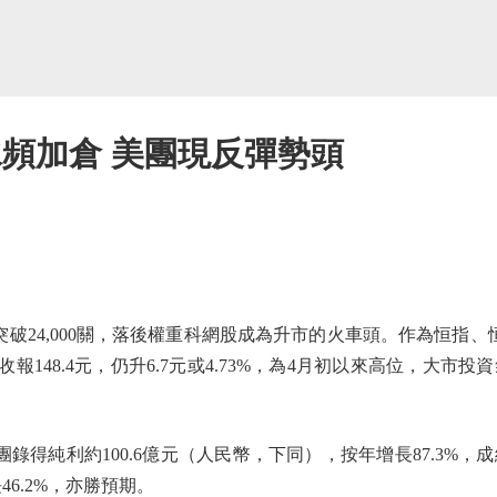
水頻加倉 美團現反彈勢頭
24,000關，落後權重科網股成為升市的火車頭。作為恒指、恒
，收報148.4元，仍升6.7元或4.73%，為4月初以來高位，大
得純利約100.6億元（人民幣，下同），按年增長87.3%，
46.2%，亦勝預期。