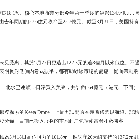
18.1%。核心本地商業分部今年第一季度的經營134.9億元，
虧損由去年同期的27.6億元收窄至22.7億元。截至3月31日，
受惠，其於5月27日更造出122.3元的逾8個月以來低位。不
表明反對低價內卷式競爭，都有助紓緩市場的憂慮，從而帶動股
水已連續15日淨買入美團，共計約164億元（港元，下同
索的Keeta Drone，上周五試開通香港首條常規航線。
5至7分鐘。目前已接入服務的本地商戶包括麥當勞和必勝客。
18日高位阻力的181.8元，惟失守20天線支持的137.2元