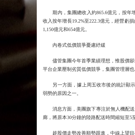
期內，集團總收入約865.6億元，按年增長
收入按年增長19.2%至222.3億元，經營
1,150億元和654億元。
內卷式低價競爭憂慮紓緩
儘管集團今年首季業績理想，惟股價卻未見
平台企業壓制劣質低價競爭，集團管理層也
另一方面，據上周五收市後的統計顯示，北
弱勢的原因之一。
消息方面，美團旗下專注於無人機配送服務探
廊，將原本30分鐘的陸路配送時間縮短至
趁股價走勢改善順勢跟進，中線上望目標為3月