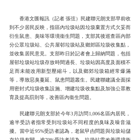
香港文匯報訊（記者 張弦）民建聯元朗支部早前收
到不少居民反映，指區內垃圾站因垃圾棄置方式欠妥而
衍生鼠患、臭味等環境衞生問題，支部其後巡查區內部
分公眾垃圾站、公共屋邨垃圾站及鄉郊區垃圾收集點，
並收集居民意見。支部昨日於記者會上歸納問題，包括
屋邨垃圾站垃圾存放時間過長、垃圾站因高度及面積不
足而未能改用新型壓縮斗，以及鄉郊垃圾箱經常爆滿
等，導致惡臭蔓延、鼠患問題叢生。民建聯建議全面採
用密封式垃圾收集設施、增建垃圾收集點及加強公眾教
育及提高罰則等，改善區內衞生問題。
民建聯元朗支部於今年3月訪問1,006名區內居民，
逾半受訪者指常受到垃圾站不同程度的臭味及噪音滋
擾。當中近95%受訪者認為，老鼠曱甴問題與垃圾站儲
存垃圾有關。逾70%受訪者認為，垃圾站需改善環境衞