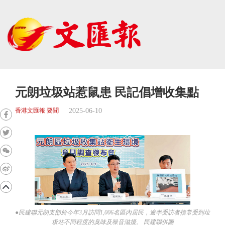
元朗垃圾站惹鼠患 民記倡增收集點
2025-06-10
香港文匯報 要聞
●民建聯元朗支部於今年3月訪問1,006名區內居民，逾半受訪者指常受到垃
圾站不同程度的臭味及噪音滋擾。 民建聯供圖