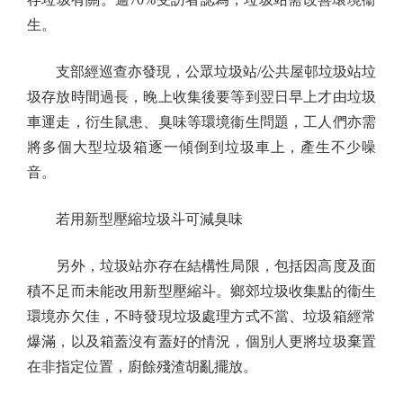
生。
支部經巡查亦發現，公眾垃圾站/公共屋邨垃圾站垃
圾存放時間過長，晚上收集後要等到翌日早上才由垃圾
車運走，衍生鼠患、臭味等環境衞生問題，工人們亦需
將多個大型垃圾箱逐一傾倒到垃圾車上，產生不少噪
音。
若用新型壓縮垃圾斗可減臭味
另外，垃圾站亦存在結構性局限，包括因高度及面
積不足而未能改用新型壓縮斗。鄉郊垃圾收集點的衞生
環境亦欠佳，不時發現垃圾處理方式不當、垃圾箱經常
爆滿，以及箱蓋沒有蓋好的情況，個別人更將垃圾棄置
在非指定位置，廚餘殘渣胡亂擺放。