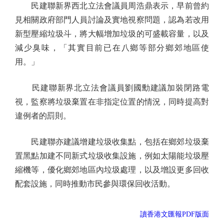
民建聯新界西北立法會議員周浩鼎表示，早前曾約
見相關政府部門人員討論及實地視察問題，認為若改用
新型壓縮垃圾斗，將大幅增加垃圾的可盛載容量，以及
減少臭味，「其實目前已在八鄉等部分鄉郊地區使
用。」
民建聯新界北立法會議員劉國勳建議加裝閉路電
視，監察將垃圾棄置在非指定位置的情況，同時提高對
違例者的罰則。
民建聯亦建議增建垃圾收集點，包括在鄉郊垃圾棄
置黑點加建不同新式垃圾收集設施，例如太陽能垃圾壓
縮機等，優化鄉郊地區內垃圾處理，以及增設更多回收
配套設施，同時推動市民參與環保回收活動。
讀香港文匯報PDF版面