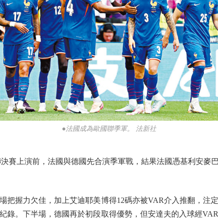
●法國成為歐國聯季軍。 法新社
賽上演前，法國與德國先合演季軍戰，結果法國憑基利安麥巴
握力欠佳，加上艾迪耶美博得12碼亦被VAR介入推翻，注
紀錄。下半場，德國再於初段取得優勢，但安達夫的入球經VA