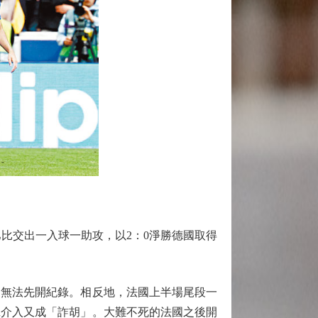
比交出一入球一助攻，以2：0淨勝德國取得
定無法先開紀錄。相反地，法國上半場尾段一
R介入又成「詐胡」。大難不死的法國之後開