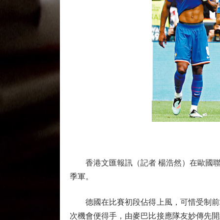
香港文匯報訊（記者 楊浩然）在歐國聯決
季軍。
德國在比賽初段佔得上風，可惜受制前場把
次機會便得手，由麥巴比接應隊友妙傳先開