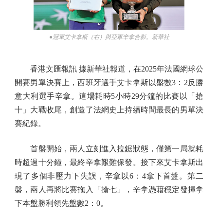
●冠軍艾卡拿斯（右）與亞軍辛拿合影。新華社
香港文匯報訊 據新華社報道，在2025年法國網球公
開賽男單決賽上，西班牙選手艾卡拿斯以盤數3：2反勝
意大利選手辛拿。這場耗時5小時29分鐘的比賽以「搶
十」大戰收尾，創造了法網史上持續時間最長的男單決
賽紀錄。
首盤開始，兩人立刻進入拉鋸狀態，僅第一局就耗
時超過十分鐘，最終辛拿艱難保發。接下來艾卡拿斯出
現了多個非壓力下失誤，辛拿以6：4拿下首盤。第二
盤，兩人再將比賽拖入「搶七」，辛拿憑藉穩定發揮拿
下本盤勝利領先盤數2：0。