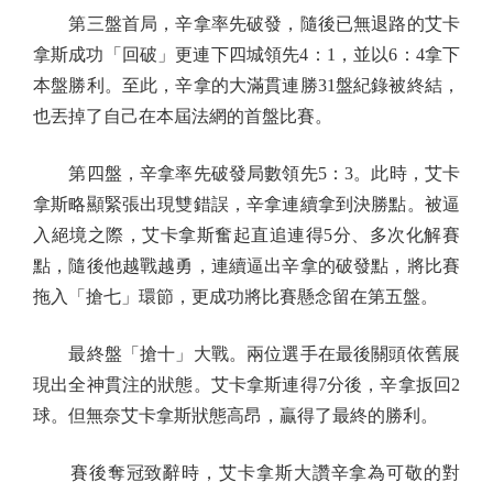
第三盤首局，辛拿率先破發，隨後已無退路的艾卡
拿斯成功「回破」更連下四城領先4：1，並以6：4拿下
本盤勝利。至此，辛拿的大滿貫連勝31盤紀錄被終結，
也丟掉了自己在本屆法網的首盤比賽。
第四盤，辛拿率先破發局數領先5：3。此時，艾卡
拿斯略顯緊張出現雙錯誤，辛拿連續拿到決勝點。被逼
入絕境之際，艾卡拿斯奮起直追連得5分、多次化解賽
點，隨後他越戰越勇，連續逼出辛拿的破發點，將比賽
拖入「搶七」環節，更成功將比賽懸念留在第五盤。
最終盤「搶十」大戰。兩位選手在最後關頭依舊展
現出全神貫注的狀態。艾卡拿斯連得7分後，辛拿扳回2
球。但無奈艾卡拿斯狀態高昂，贏得了最終的勝利。
賽後奪冠致辭時，艾卡拿斯大讚辛拿為可敬的對