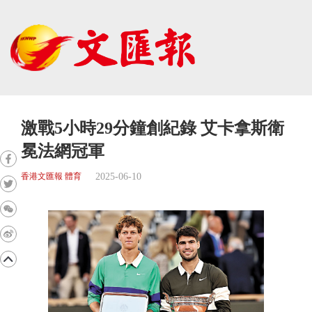
激戰5小時29分鐘創紀錄 艾卡拿斯衛
冕法網冠軍
2025-06-10
香港文匯報 體育