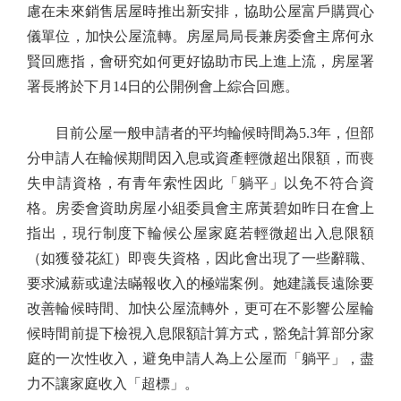
慮在未來銷售居屋時推出新安排，協助公屋富戶購買心
儀單位，加快公屋流轉。房屋局局長兼房委會主席何永
賢回應指，會研究如何更好協助市民上進上流，房屋署
署長將於下月14日的公開例會上綜合回應。
目前公屋一般申請者的平均輪候時間為5.3年，但部
分申請人在輪候期間因入息或資產輕微超出限額，而喪
失申請資格，有青年索性因此「躺平」以免不符合資
格。房委會資助房屋小組委員會主席黃碧如昨日在會上
指出，現行制度下輪候公屋家庭若輕微超出入息限額
（如獲發花紅）即喪失資格，因此會出現了一些辭職、
要求減薪或違法瞞報收入的極端案例。她建議長遠除要
改善輪候時間、加快公屋流轉外，更可在不影響公屋輪
候時間前提下檢視入息限額計算方式，豁免計算部分家
庭的一次性收入，避免申請人為上公屋而「躺平」，盡
力不讓家庭收入「超標」。