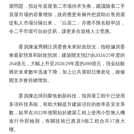
屋問題，指近年居屋第二市場供求失衡，建議隨着二手
居屋市場的容量增加，政府應更有條件把資助出售房屋
從私人市場分隔出來，「白居二」亦應不限名額申請，
令二手市場可自由交易，讓更多合資格人士受惠。
委員陳遠秀關注房委會未來財政狀況，指根據房委
會最新預算和財政預測，建築開支預計由2024/25年度的
264億元，大幅上升至2028/29年度的490億元，現金結餘
將於未來數年迅速下降，加上公共屋邨日漸老化，維修
開支亦會持續增加。
委員陳志球則聚焦創新科技，指房屋工程中已使用
多項科技系統，有助大幅提升建築項目的效率及安全系
數，如早在2022年便開始於建築工程上使用小型無人機
進行外部檢測，有關技術已惠及9個工程合共17座大
樓。