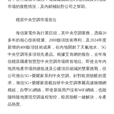
市場的復甦情況，及內銷補貼對公司之幫助。
穩居中央空調市場首位
海信家電作為行業巨頭，其中央空調業務，憑藉20
多年的核心技術積澱、2000餘項技術專利，及2024年度
新增的400餘項技術成果，在內地開創了天氟地水、5G
中央空調等多項領先產品。根據艾肯網的報告，去年海
信穩居國產智慧型中央空調市場榜首地位。即使去年內
地房地產市場持續低迷及公建項目縮減的雙重挑戰，但
公司推出5G+榮耀家系列中央空調。針對晾房除醛的需
求，海信5G+榮耀家搭載自研中央空調專屬高速物聯網
模組，自帶5G網絡，即使新裝用戶沒有WiFi網絡，也能
隨時隨地實現空調遠程智控，晾房除醛一鍵解決，令產
品熱賣。