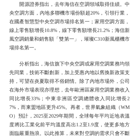
開源證券指出，去年海信在空調領域取得佳績。中
央空調方面，內地多聯機市場份額超20%，引領行業，
在國產智慧型中央空調市場排名第一；家用空調方面，
線上零售額增長10.8%，線下零售額增長21.2%；海信新
風空調銷量和銷售額「雙第一」，璀璨C310新風櫃機市
場排名第一。
分析指出，海信旗下中央空調或家用空調業務均領
先同業，技術不斷創新，加上受惠內地以舊換新政策支
持，可望在炎夏取得不俗銷情。除了內地市場外，公司
在海外市場表現亦理想，去年歐洲區家用空調業務收入
同比增長33%；中東非洲區空調總體收入同比增長2
7%，而東盟地區更升45%。再者，世界氣象組織（WM
O）預計，2025至2029年期間，全球每年平均近地表溫
度將比工業化前平均溫度高出1.2至1.9度，使更多地方
面臨嚴重熱浪。以此推算，未來對空調的需求只會不斷