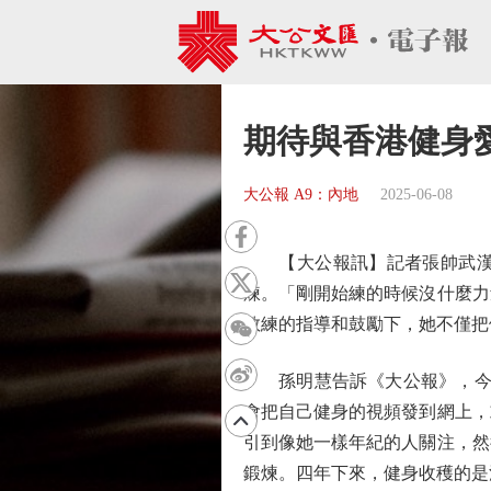
期待與香港健身
大公報 A9：內地
2025-06-08
【大公報訊】記者張帥武漢報
煉。「剛開始練的時候沒什麼力
教練的指導和鼓勵下，她不僅把
孫明慧告訴《大公報》，今年
會把自己健身的視頻發到網上，
引到像她一樣年紀的人關注，然
鍛煉。四年下來，健身收穫的是