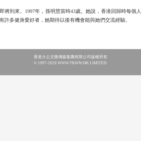
將到來。1997年，孫明慧當時43歲。她說，香港回歸時每個
有許多健身愛好者，她期待以後有機會能與她們交流經驗。
香港大公文匯傳媒集團有限公司版權所有
© 1997-2026 WWW.TKWW.HK LIMITED.