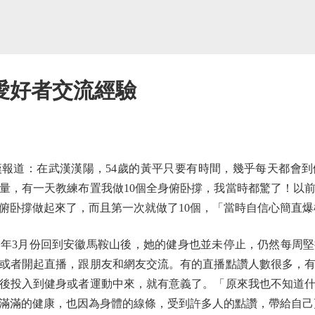
愛好者交流經驗
道：在武漢漢陽，54歲的黃平只要有時間，幾乎每天都會到
量，有一天教練布置我做10個全身俯卧撐，我當時都驚了！以
俯卧撐做起來了，而且第一次就做了10個，「當時自信心簡直爆
3月份回到安徽馬鞍山後，她的健身也並未停止，仍然每周堅
或者開起直播，跟朋友和網友交流。有的直播點讚人數很多，
後投入到健身或者運動中來，就有意義了。「原來我也不知道
滿滿的健康，也因為身體的線條，受到許多人的點讚，帶給自己