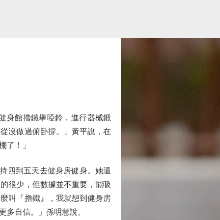
健身館擼鐵舉啞鈴，進行器械鍛
前從沒做過俯卧撐。」黃平說，在
棚了！」
持四到五天去健身房健身。她還
有的很少，但數據並不重要，能吸
什麼叫『擼鐵』，我就想到健身房
更多自信。」孫明慧說。