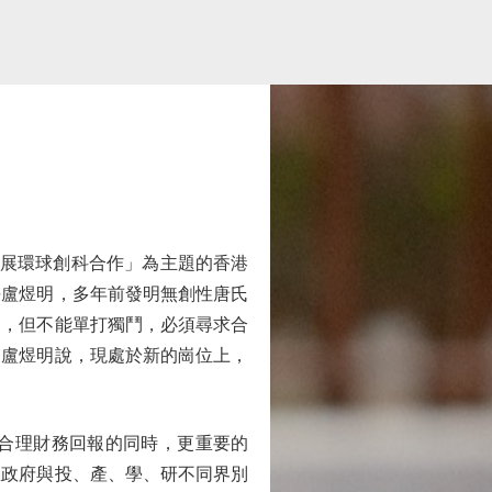
拓展環球創科合作」為主題的香港
長盧煜明，多年前發明無創性唐氏
力，但不能單打獨鬥，必須尋求合
。盧煜明說，現處於新的崗位上，
合理財務回報的同時，更重要的
區政府與投、產、學、研不同界別