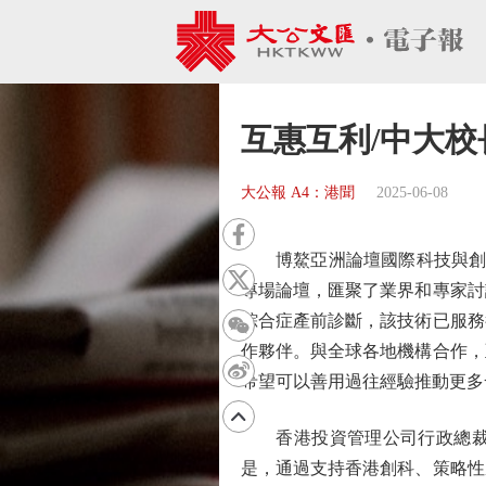
互惠互利/中大
大公報 A4：港聞
2025-06-08
博鰲亞洲論壇國際科技與創新論
專場論壇，匯聚了業界和專家討
綜合症產前診斷，該技術已服務
作夥伴。與全球各地機構合作，
希望可以善用過往經驗推動更多
香港投資管理公司行政總裁她
是，通過支持香港創科、策略性