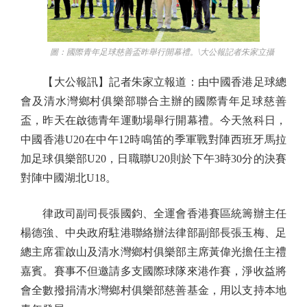
圖：國際青年足球慈善盃昨舉行開幕禮。\大公報記者朱家立攝
【大公報訊】記者朱家立報道：由中國香港足球總
會及清水灣鄉村俱樂部聯合主辦的國際青年足球慈善
盃，昨天在啟德青年運動場舉行開幕禮。今天煞科日，
中國香港U20在中午12時鳴笛的季軍戰對陣西班牙馬拉
加足球俱樂部U20，日職聯U20則於下午3時30分的決賽
對陣中國湖北U18。
律政司副司長張國鈞、全運會香港賽區統籌辦主任
楊德強、中央政府駐港聯絡辦法律部副部長張玉梅、足
總主席霍啟山及清水灣鄉村俱樂部主席黃偉光擔任主禮
嘉賓。賽事不但邀請多支國際球隊來港作賽，淨收益將
會全數撥捐清水灣鄉村俱樂部慈善基金，用以支持本地