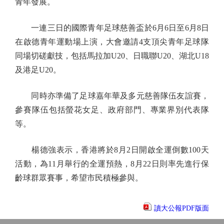
青年發展。
一連三日的國際青年足球慈善盃於6月6日至6月8日
在啟德青年運動場上演，大會邀請4支頂尖青年足球隊
同場切磋獻技，包括馬拉加U20、日職聯U20、湖北U18
及港足U20。
同時亦準備了足球嘉年華及多元慈善隊伍友誼賽，
參賽隊伍包括螢花女足、政府部門、專業界別代表隊
等。
楊德強表示，香港將於8月2日開啟全運倒數100天
活動，為11月舉行的全運預熱，8月22日則率先進行保
齡球群眾賽事，希望市民積極參與。
讀大公報PDF版面