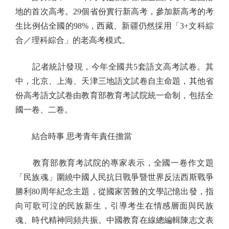
地的首次高考。29個省份實行新高考，參加新高考的考
生比例佔全國的98%，西藏、新疆仍然採用「3+文科綜
合／理科綜合」的老高考模式。
記者統計發現，今年全國共5套語文高考試卷。其
中，北京、上海、天津三地語文試卷自主命題，其他省
份高考語文試卷由教育部教育考試院統一命制，包括全
國一卷、二卷。
結合時事 思考青年責任擔當
教育部教育考試院的專家表示，全國一卷作文題
「民族魂」圍繞中國人民抗日戰爭暨世界反法西斯戰爭
勝利80周年紀念主題，從國家苦難的文學記憶出發，指
向可歌可泣的民族新生，引導考生在情感層面與民族
魂、時代精神同頻共振。中國教育在線總編輯陳志文表