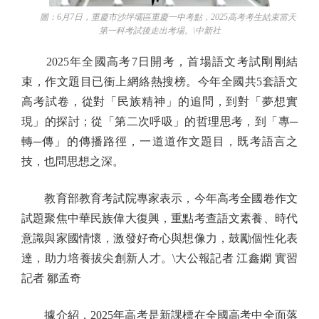
圖：6月7日，重慶市沙坪壩區重慶一中考點，2025高考考生結束當天
第一科考試後走出考場。\中新社
2025年全國高考7日開考，首場語文考試剛剛結
束，作文題目已衝上網絡熱搜榜。今年全國共5套語文
高考試卷，從對「民族精神」的追問，到對「夢想實
現」的探討；從「第二次呼吸」的哲理思考，到「專─
轉─傳」的傳播路徑，一道道作文題目，既考語言之
技，也問思想之深。
教育部教育考試院專家表示，今年高考全國卷作文
試題聚焦中華民族偉大復興，重點考查語文素養、時代
意識與家國情懷，激發好奇心與想像力，鼓勵個性化表
達，助力培養拔尖創新人才。\大公報記者 江鑫嫻 實習
記者 鄒孟奇
據介紹，2025年高考是新課標在全國高考中全面落