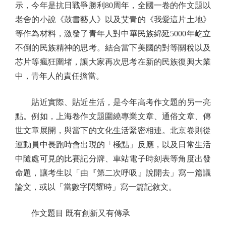
示，今年是抗日戰爭勝利80周年，全國一卷的作文題以
老舍的小說《鼓書藝人》以及艾青的《我愛這片土地》
等作為材料，激發了青年人對中華民族綿延5000年屹立
不倒的民族精神的思考。結合當下美國的對等關稅以及
芯片等瘋狂圍堵，讓大家再次思考在新的民族復興大業
中，青年人的責任擔當。
貼近實際、貼近生活，是今年高考作文題的另一亮
點。例如，上海卷作文題圍繞專業文章、通俗文章、傳
世文章展開，與當下的文化生活緊密相連。北京卷則從
運動員中長跑時會出現的「極點」反應，以及日常生活
中隨處可見的比賽記分牌、車站電子時刻表等角度出發
命題，讓考生以「由『第二次呼吸』說開去」寫一篇議
論文，或以「當數字閃耀時」寫一篇記敘文。
作文題目 既有創新又有傳承