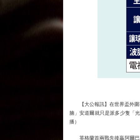
【大公報訊】在世界盃外圍賽
腩」安道爾就只是派多少隻「光蛋
播）
英格蘭首兩戰先後贏阿爾巴尼