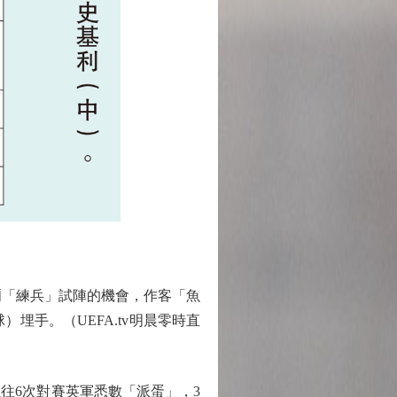
「練兵」試陣的機會，作客「魚
埋手。（UEFA.tv明晨零時直
6次對賽英軍悉數「派蛋」，3