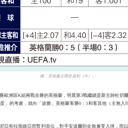
圖：英格蘭左閘史基利（中）。
歐洲區K組兩戰全勝的英格蘭，明晨第3戰繼續是新主帥杜切爾
」的考慮，就向「波膽」英格蘭客勝0：5和客其他（主無入球）
亞和拉脫維亞而暫列首位，對手安道爾則全敗兼零入球，而以往