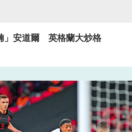
腩」安道爾 英格蘭大炒格