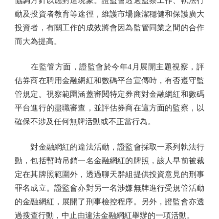
協調方針以應對這現象。證監會透過監察工作、執法行
動及投資者教育等途徑，維護市場廉潔穩健和保護廣大
投資者，有關工作的成效將會因為監管同業之間的合作
而大為提高。
在監管方面，證監會於今年4月展開主題視察，評
估券商在聘用金融網紅和數碼平台宣傳時，有否遵守監
管規定。視察範圍涵蓋審閱特定券商對金融網紅和數碼
平台進行的盡職審查，並評估券商在這方面的監察，以
確保不涉及任何無牌活動或不正當行為。
對金融網紅的違法活動，證監會採取一系列執法行
動，包括暫時吊銷一名金融網紅的牌照，該人早前被裁
定在其牌照範圍外，透過聊天群組提供投資意見的刑事
罪名成立。證監會亦對另一名涉嫌無牌進行受規管活動
的金融網紅，展開了刑事檢控程序。另外，證監會亦透
過搜查行動，中止由違法金融網紅舉辦的一項活動。