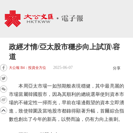
政經才情/亞太股市穩步向上試頂\容
道
2025-06-07
大公報 B4：投資全方位
分享
本周亞太市場一如預期般表現穩健，其中最亮麗的
市場當屬韓國股市，因為其順利的總統選舉使到資本市
場的不確定性一掃而光，早前在場邊觀望的資本立即湧
進，致使韓圜及當地股市都錄得顯著升幅，首爾綜合指
數也創出了今年的新高，以勢而論，仍有力向上衝刺。