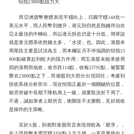
恒指23800點阻力大
而亞洲貨幣整體表現平穩向上，日圓守穩144兌一
美元水平，而人民幣則微升，港元則仍然是熱錢停泊在
亞太最佳的中轉站，所以港元拆息仍是十分低，簡單說
就是港元體系依然錢太多，「水浸」也。因此，港股本
周尾段主要是試頂為主，而本欄近月不停強調的恒指23
800點確實起到較大的阻力作用；周五港股未能承接周
四的漲勢而低收，收市跌114點，收報23792點，被緊緊
壓在23800點之下，而個股則大部分出現回吐；考慮到
技術系統分析所示，現在恒指正處於一個關鍵的位置，
能否突破中長期下降軌再上一級，就要取決於下周了。
不過，誠如筆者上期所言，衝關並不太樂觀，見好就收
是操作的主策略。
至於A股，則相對港股而言表現得較為「硬淨」，
在上證指數本周守穩3350點上方之後，一直是逐級向上