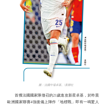
圖：法國中場卓基。\美聯社
首獲法國國家隊徵召的21歲進攻新星卓基，於昨晨
歐洲國家聯賽4強後備上陣作「地標戰」即有一鳴驚人