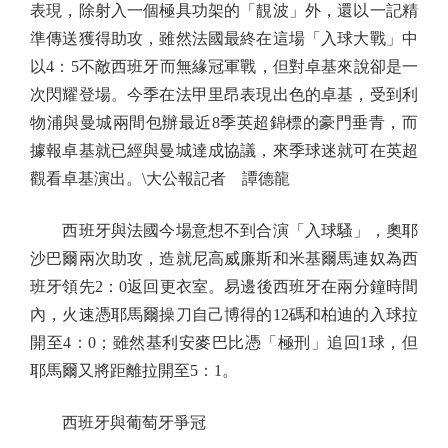
表現，除射入一個極具功架的「靚波」外，還以一記精
準傳送獲得助攻，雖然法國最終在這場「入球大戰」中
以4：5不敵西班牙而無緣冠軍戰，但對卓基來說卻是一
次閃耀登場。今季在法甲里昂表現出色的卓基，受到利
物浦與曼城兩間包辦最近8季英超錦標的豪門垂青，而
據報卓基就已經與曼城達成協議，來季球迷就可在英超
觀看卓基演出。\大公報記者 譚德龍
西班牙與法國今場意想不到合演「入球騷」，奧耶
沙巴爾兩次助攻，造就尼高威廉斯和米基爾馬連奴為西
班牙領先2：0返回更衣室。易邊後西班牙在兩分鐘時間
內，火速憑耶馬爾操刀自己博得的12碼和柏迪的入球拉
開至4：0；雖然基利安麥巴比憑「極刑」追回1球，但
耶馬爾又將距離拉開至5：1。
西班牙與葡萄牙爭冠