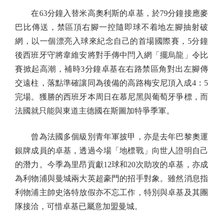
在63分鐘入替米高奧利斯的卓基，於79分鐘接應麥
巴比傳送，禁區頂右腳一控隨即球不着地左腳抽射破
網，以一個漂亮入球來紀念自己的首場國際賽，5分鐘
後西班牙守將韋維安將對手傳中閂入網「擺烏龍」令比
賽掀起高潮，補時3分鐘卓基在右路禁區角對出左腳傳
交遠柱，落點準確讓同為後備的高路梅安尼頂入成4：5
完場。獲勝的西班牙本周日在慕尼黑與葡萄牙爭標，而
法國就只能與東道主德國在斯圖加特爭季軍。
曾為法國多個級別青年軍披甲，亦是去年巴黎奧運
銀牌成員的卓基，透過今場「地標戰」向世人證明自己
的潛力。今季為里昂貢獻12球和20次助攻的卓基，亦成
為利物浦與曼城兩大英超豪門的招手對象。雖然消息指
利物浦主帥史洛特放假亦不忘工作，特別與卓基及其團
隊接洽，可惜卓基已屬意加盟曼城。