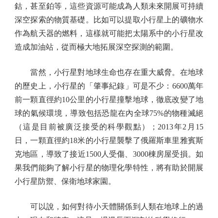
鈷，甚至鉑等，這些資源可能成為人類未來開展可持續
深空探索的物質基礎。比如可以提取小行星上的礦物水
作為航天器的燃料，這樣就可能把太陽系中的小行星改
造成加油站，從而極大地拓展深空探測的範圍。
當然，小行星對地球生命也存在重大威脅。在地球
的歷史上，小行星的「肇事紀錄」可是不少：6600萬年
前一顆直徑約10公里的小行星撞擊地球，徹底改變了地
球的氣候環境，導致包括恐龍在內全球75%的物種滅絕
（這是目前被廣泛接受的科學觀點）；2013年2月15
日，一顆直徑約18米的小行星襲擊了俄羅斯車里雅賓斯
克地區，導致了接近1500人受傷、3000棟房屋受損。如
果我們能夠了解小行星的物理化學特性，將有助於開展
小行星防禦、保衛地球家園。
可以說，如何對待小天體關係到人類在地球上的過