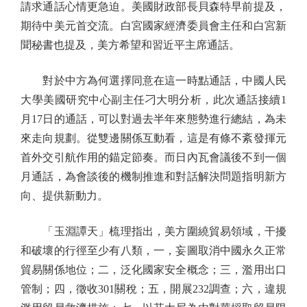
請求通話心情更急迫。美國財政部長貝森特早前提及，
期待中美元首交流。白宮國家經濟委員會主任和白宮新
聞秘書也提及，美方希望和習近平主席通話。
對於中方為何選擇同意在這一時點通話，中國人民
大學美國研究中心副主任刁大明分析，此次通話接續1
月17日的通話，可以對過去半年來態勢進行總結，為未
來走向規劃。從雙邊關係互動看，這是有條不紊發揮元
首外交引航作用的錨定節奏。而日內瓦會議後不到一個
月通話，為會談後的機制推進和對話解決問題指明新方
向、提供新動力。
「玉淵譚天」梳理指出，美方圍繞貿易領域，干擾
和破壞的行徑至少有八類，一，妄圖取消中國永久正常
貿易關係地位；二，泛化國家安全概念；三，濫用出口
管制；四，徵收301關稅；五，開展232調查；六，違規