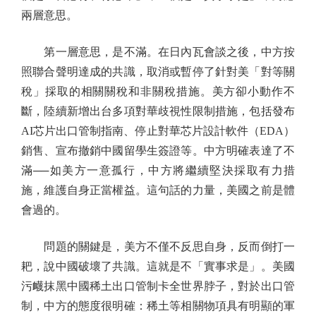
兩層意思。
第一層意思，是不滿。在日內瓦會談之後，中方按
照聯合聲明達成的共識，取消或暫停了針對美「對等關
稅」採取的相關關稅和非關稅措施。美方卻小動作不
斷，陸續新增出台多項對華歧視性限制措施，包括發布
AI芯片出口管制指南、停止對華芯片設計軟件（EDA）
銷售、宣布撤銷中國留學生簽證等。中方明確表達了不
滿──如美方一意孤行，中方將繼續堅決採取有力措
施，維護自身正當權益。這句話的力量，美國之前是體
會過的。
問題的關鍵是，美方不僅不反思自身，反而倒打一
耙，說中國破壞了共識。這就是不「實事求是」。美國
污衊抹黑中國稀土出口管制卡全世界脖子，對於出口管
制，中方的態度很明確：稀土等相關物項具有明顯的軍