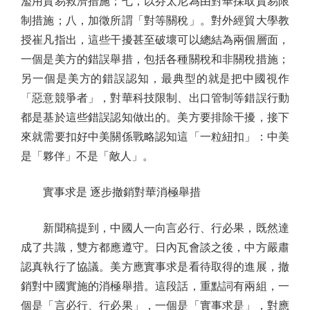
濫用貿易救濟措施；七，以芬太尼為由對華採取貿易限
制措施；八，加徵所謂「對等關稅」。對外經貿大學教
授崔凡指出，這些干擾甚至破壞可以總結為兩個層面，
一個是美方的錯誤舉措，包括各種關稅和非關稅措施；
另一個是美方的錯誤認知，最典型的就是把中國視作
「惡意競爭者」，對華科技限制、出口管制等錯誤行動
都是基於這些錯誤認知做出的。美方要排除干擾，接下
來就需要扣好中美關係戰略認知這「一粒紐扣」：中美
是「夥伴」不是「敵人」。
實事求是 逐步撤銷對華消極舉措
新聞稿提到，中國人一向言必行、行必果，既然達
成了共識，雙方都應遵守。日內瓦會談之後，中方嚴肅
認真執行了協議。美方應實事求是看待取得的進展，撤
銷對中國實施的消極舉措。這段話，重點詞有兩組，一
個是「言必行、行必果」，一個是「實事求是」，對應