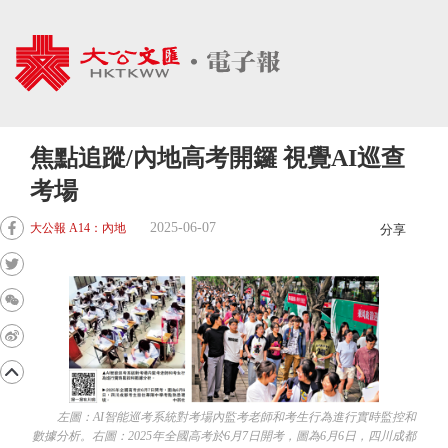
焦點追蹤/內地高考開鑼 視覺AI巡查
考場
2025-06-07
大公報 A14：內地
分享
左圖：AI智能巡考系統對考場內監考老師和考生行為進行實時監控和
數據分析。右圖：2025年全國高考於6月7日開考，圖為6月6日，四川成都