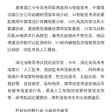
廣東陽江今年高考同樣將啟用AI智能巡考。中國電
信陽江分公司副總經理謝革雄介紹，AI智能巡考系統重
點應用中國電信計算機視覺分析、AI行為識別算法和大
數據技術。通過教室攝像頭實時採集畫面，AI算法自動
匹配40種異常行為模型，像考生細微的手勢交流、物品
傳遞這些都可以監測得到，0.5秒內觸發監控端報警並標
註細節，供監考員人工覆核。
湖北省教育考試院此前官宣，今年，湖北省高考考
場實行「人工監考、視頻監考和流動巡考」，同時將全
面推行考場實時智能巡查，對交頭接耳、左顧右盼、旁
窺抄襲、提前搶答、延時拖答、攜帶或使用違規物品等
各種考場違規行為，通過人工智能技術實時發現並預
警，經考點認定屬實的，將對違規考生作出相應處罰。
對疑似作弊行為 分級研判處置