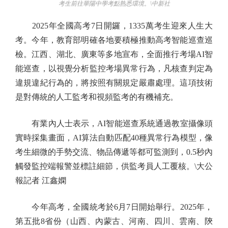
考生前往華陽中學考點熟悉環境。\中新社
2025年全國高考7日開鑼，1335萬考生迎來人生大
考。今年，教育部明確各地要積極推動高考智能巡查巡
檢。江西、湖北、廣東等多地宣布，全面推行考場AI智
能巡查，以視覺分析監控考場異常行為，凡核查判定為
違規違紀行為的，將按照有關規定嚴肅處理。這項技術
是對傳統的人工監考和視頻監考的有機補充。
有業內人士表示，AI智能巡查系統通過教室攝像頭
實時採集畫面，AI算法自動匹配40種異常行為模型，像
考生細微的手勢交流、物品傳遞等都可監測到，0.5秒內
觸發監控端報警並標註細節，供監考員人工覆核。\大公
報記者 江鑫嫻
今年高考，全國統考於6月7日開始舉行。2025年，
第五批8省份（山西、內蒙古、河南、四川、雲南、陝