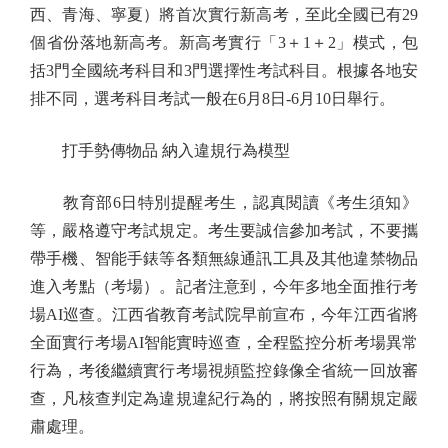
西、青海、寧夏）將首次實行新高考，至此全國已有29
個省份落地新高考。新高考實行「3＋1＋2」模式，包
括3門全國統考科目和3門選擇性考試科目。根據各地安
排不同，選考科目考試一般在6月8日-6月10日舉行。
打手勢傳物品 納入違規行為模型
教育部6日特別提醒考生，認真閱讀《考生須知》
等，嚴格遵守考試規定。考生要誠信參加考試，不要攜
帶手機、智能手錶等各類無線通訊工具及其他違禁物品
進入考點（考場）。記者注意到，今年多地全面推行考
場AI巡查。江西省教育考試院早前宣布，今年江西省將
全面實行考場AI智能實時巡查，全程監控分析考場異常
行為，考後繼續實行考場視頻監控錄像全省統一回放審
查，凡核查判定為違規違紀行為的，將按照有關規定嚴
肅處理。