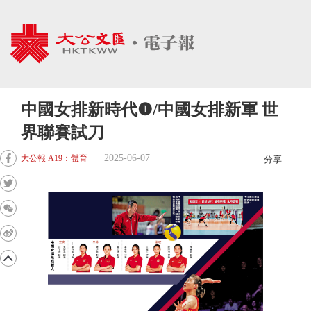
中國女排新時代❶/中國女排新軍 世
界聯賽試刀
2025-06-07
大公報 A19：體育
分享