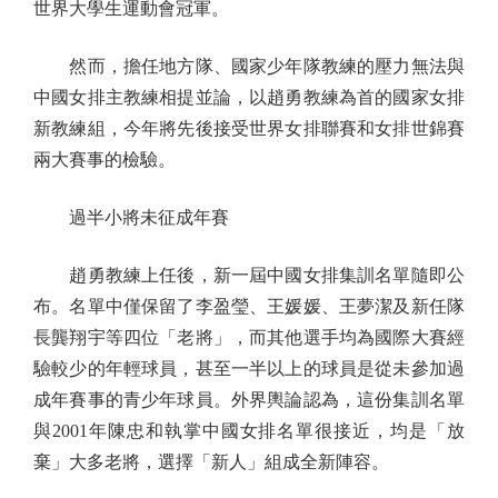
世界大學生運動會冠軍。
然而，擔任地方隊、國家少年隊教練的壓力無法與
中國女排主教練相提並論，以趙勇教練為首的國家女排
新教練組，今年將先後接受世界女排聯賽和女排世錦賽
兩大賽事的檢驗。
過半小將未征成年賽
趙勇教練上任後，新一屆中國女排集訓名單隨即公
布。名單中僅保留了李盈瑩、王媛媛、王夢潔及新任隊
長龔翔宇等四位「老將」，而其他選手均為國際大賽經
驗較少的年輕球員，甚至一半以上的球員是從未參加過
成年賽事的青少年球員。外界輿論認為，這份集訓名單
與2001年陳忠和執掌中國女排名單很接近，均是「放
棄」大多老將，選擇「新人」組成全新陣容。