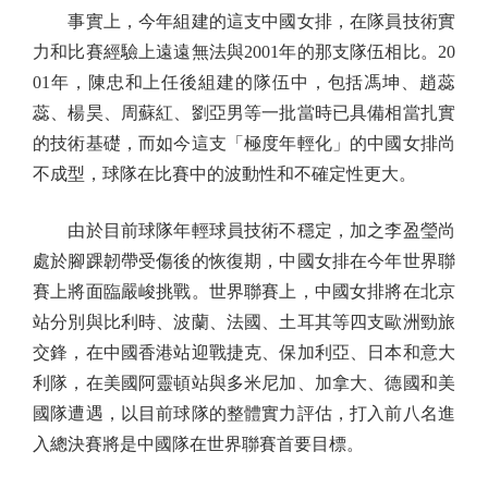
事實上，今年組建的這支中國女排，在隊員技術實
力和比賽經驗上遠遠無法與2001年的那支隊伍相比。20
01年，陳忠和上任後組建的隊伍中，包括馮坤、趙蕊
蕊、楊昊、周蘇紅、劉亞男等一批當時已具備相當扎實
的技術基礎，而如今這支「極度年輕化」的中國女排尚
不成型，球隊在比賽中的波動性和不確定性更大。
由於目前球隊年輕球員技術不穩定，加之李盈瑩尚
處於腳踝韌帶受傷後的恢復期，中國女排在今年世界聯
賽上將面臨嚴峻挑戰。世界聯賽上，中國女排將在北京
站分別與比利時、波蘭、法國、土耳其等四支歐洲勁旅
交鋒，在中國香港站迎戰捷克、保加利亞、日本和意大
利隊，在美國阿靈頓站與多米尼加、加拿大、德國和美
國隊遭遇，以目前球隊的整體實力評估，打入前八名進
入總決賽將是中國隊在世界聯賽首要目標。