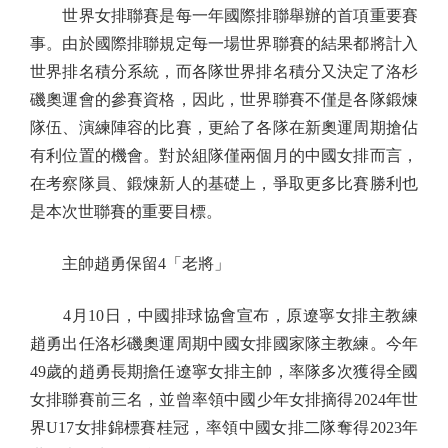
世界女排聯賽是每一年國際排聯舉辦的首項重要賽
事。由於國際排聯規定每一場世界聯賽的結果都將計入
世界排名積分系統，而各隊世界排名積分又決定了洛杉
磯奧運會的參賽資格，因此，世界聯賽不僅是各隊鍛煉
隊伍、演練陣容的比賽，更給了各隊在新奧運周期搶佔
有利位置的機會。對於組隊僅兩個月的中國女排而言，
在考察隊員、鍛煉新人的基礎上，爭取更多比賽勝利也
是本次世聯賽的重要目標。
主帥趙勇保留4「老將」
4月10日，中國排球協會宣布，原遼寧女排主教練
趙勇出任洛杉磯奧運周期中國女排國家隊主教練。今年
49歲的趙勇長期擔任遼寧女排主帥，率隊多次獲得全國
女排聯賽前三名，並曾率領中國少年女排摘得2024年世
界U17女排錦標賽桂冠，率領中國女排二隊奪得2023年