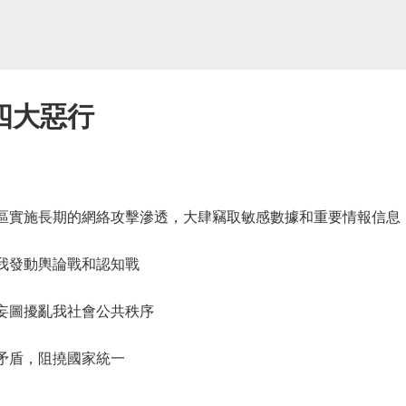
四大惡行
區實施長期的網絡攻擊滲透，大肆竊取敏感數據和重要情報信息
我發動輿論戰和認知戰
妄圖擾亂我社會公共秩序
矛盾，阻撓國家統一