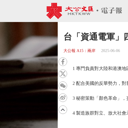
台「資通電軍」
大公報 A15：兩岸
2025-06-06
1 專門負責對大陸和港澳地
2 配合美國的反華勢力，對
3 秘密策動「顏色革命」，
4 製造族群對立、放大社會