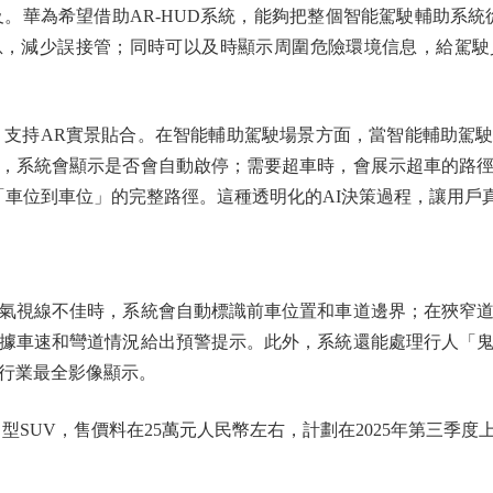
及。華為希望借助AR-HUD系統，能夠把整個智能駕駛輔助系統
息，減少誤接管；同時可以及時顯示周圍危險環境信息，給駕駛
支持AR實景貼合。在智能輔助駕駛場景方面，當智能輔助駕駛系
，系統會顯示是否會自動啟停；需要超車時，會展示超車的路
「車位到車位」的完整路徑。這種透明化的AI決策過程，讓用戶
視線不佳時，系統會自動標識前車位置和車道邊界；在狹窄道
據車速和彎道情況給出預警提示。此外，系統還能處理行人「
行業最全影像顯示。
SUV，售價料在25萬元人民幣左右，計劃在2025年第三季度