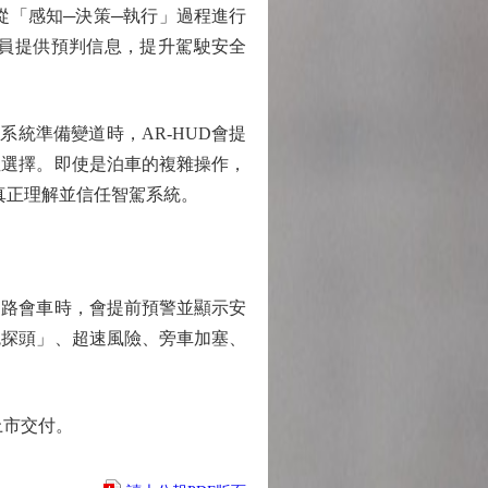
從「感知─決策─執行」過程進行
員提供預判信息，提升駕駛安全
統準備變道時，AR-HUD會提
徑選擇。即使是泊車的複雜操作，
真正理解並信任智駕系統。
路會車時，會提前預警並顯示安
鬼探頭」、超速風險、旁車加塞、
上市交付。