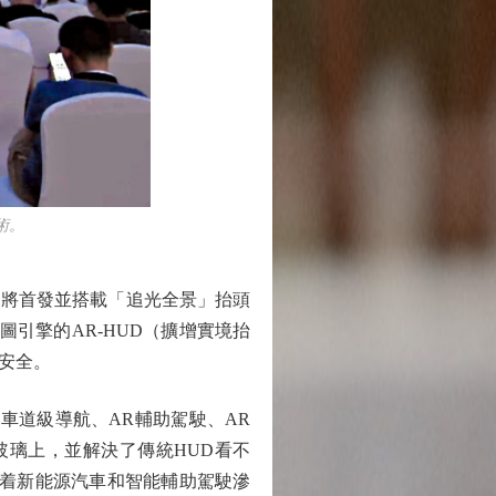
術。
將首發並搭載「追光全景」抬頭
引擎的AR-HUD（擴增實境抬
安全。
車道級導航、AR輔助駕駛、AR
玻璃上，並解決了傳統HUD看不
隨着新能源汽車和智能輔助駕駛滲