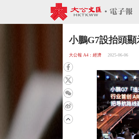
小鵬G7設抬頭
大公報 A4：經濟
2025-06-06