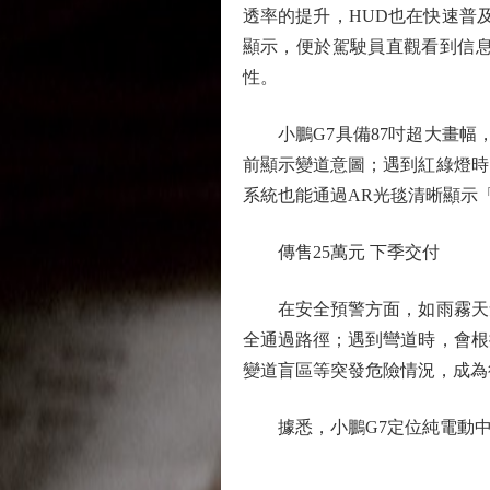
透率的提升，HUD也在快速普
顯示，便於駕駛員直觀看到信
性。
小鵬G7具備87吋超大畫幅，
前顯示變道意圖；遇到紅綠燈時
系統也能通過AR光毯清晰顯示
傳售25萬元 下季交付
在安全預警方面，如雨霧天氣
全通過路徑；遇到彎道時，會根
變道盲區等突發危險情況，成為
據悉，小鵬G7定位純電動中型