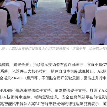
：小鵬昨日在技術發布會上介紹G7將搭載的「追光全景」抬頭顯示技
乾崑「追光全景」抬頭顯示技術發布會昨日舉行，官宣小鵬G7
系統、光器件三大核心技術，構建自研車規級成像模組、AR構圖
全場景AR-HUD應用等，不僅貼合用戶駕駛意圖，更能提升行車
UD由小鵬汽車提供軟件支持、華為提供硬件支持。打造了AR
AR技術將車道線、輔助駕駛信息、安全信息等顯示在前擋風
崑智能汽車解決方案BU智能車載光領域總經理陳雙寶表示，