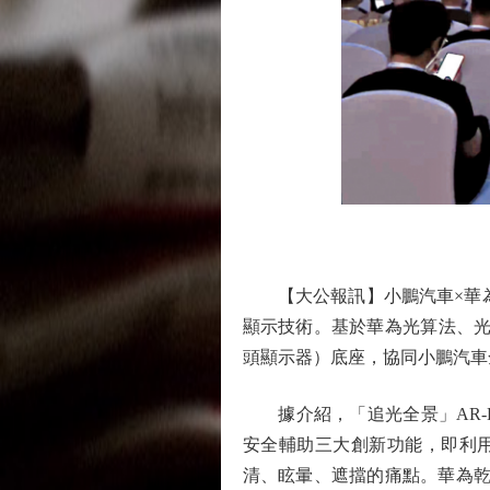
圖
【大公報訊】小鵬汽車×華為
顯示技術。基於華為光算法、光
頭顯示器）底座，協同小鵬汽車
據介紹，「追光全景」AR-H
安全輔助三大創新功能，即利用
清、眩暈、遮擋的痛點。華為乾