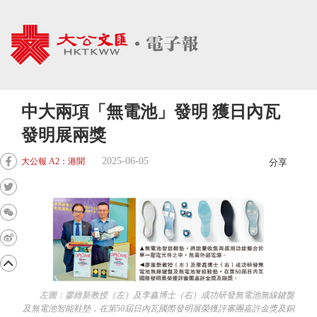
中大兩項「無電池」發明 獲日內瓦
發明展兩獎
2025-06-05
大公報 A2：港聞
分享
左圖：廖維新教授（左）及李鑫博士（右）成功研發無電池無線鍵盤
及無電池智能鞋墊，在第50屆日內瓦國際發明展榮獲評審團嘉許金獎及銅