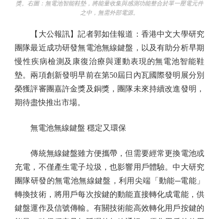
獎。右圖：無電池智能鞋墊，將能量收集與感測功能整合於單一壓電元件
之中，無需外部電源。
【大公報訊】記者郭如佳報道：香港中文大學研究
團隊最近成功研發無電池無線鍵盤，以及有助分析早期
慢性疾病檢測及康復治療與運動表現的無電池智能鞋
墊。兩項創新發明早前在第50屆日內瓦國際發明展分別
榮獲評審團嘉許金獎及銅獎，團隊未來持續改進發明，
期待盡快推出市場。
無電池無線鍵盤 穩定又環保
傳統無線鍵盤雖方便攜帶，但需要經常更換電池或
充電，不僅產生電子垃圾，也影響用戶體驗。中大研究
團隊研發的無電池無線鍵盤，利用尖端「動能─電能」
轉換技術，將用戶每次按鍵的動能直接轉化成電能，供
鍵盤運作及信號傳輸。有關技術能高效轉化用戶按鍵的