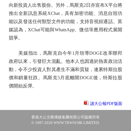
向新投資人出售股份。另外，馬斯克2日亦宣布X平台將
推出全新訊息系統XChat，具有加密功能、消息自毀功
能以及發送任何類型文件的功能，支持音視頻通話。英
媒認為，XChat可能與WhatsApp、微信等應用程式展開
競爭。
美媒指出，馬斯克自今年1月領導DOGE改革聯邦
政府以來，引發巨大混亂。他本人也因過於熱衷政治活
動，令不少投資人對其產生不滿和質疑，連累特斯拉股
價和銷量狂跌。馬斯克5月底離開DOGE後，特斯拉股
價開始反彈。
讀大公報PDF版面
香港大公文匯傳媒集團有限公司版權所有
© 1997-2026 WWW.TKWW.HK LIMITED.