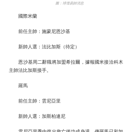
圖：球壇易帥消息
國際米蘭
前任主帥：施蒙尼恩沙基
新帥人選：法比加斯（待定）
恩沙基周二辭職將加盟希拉爾，據報國米接洽科木
主帥法比加斯接手。
羅馬
前任主帥：雲尼亞里
新帥人選：加斯柏連尼
雲尼亞里季中復出救亡後功成身退，傳羅馬已和加