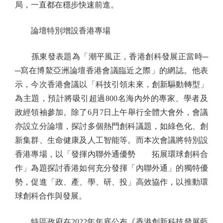
局，一直都在穩步快速前進。
論壇特別增設香港專場
孫東發表題為「潮平風正，香港創科發展正當時─
─寫在博鰲亞洲論壇香港會議臨近之際」的網誌。他表
示，今次香港會議以「科技引領未來，創新驅動轉型」
為主題，預計將吸引超過800名海內外的專家、學者及
政經領袖參加。除了6月7日上午舉行全體大會外，會議
亦設立分論壇，探討多個熱門創科議題，如綠色化、創
新集群、生命健康及人工智能等。而本次會議將特別設
香港專場，以「發揮內聯外通優勢 拓展環球創科合
作」為題探討香港如何充分發揮「內聯外通」的獨特優
勢，促進「政、產、學、研、投」高效協作，以推動環
球創科合作與發展。
特區政府在2022年年底公布《香港創新科技發展藍