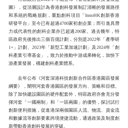
圖》，從頂層設計為香港創科發展制訂清晰的發展路徑
和系統的戰略規劃，重點創科項目「InnoHK創新香港
研發平台」至今已有超過4700家初創企業；而引進具潛
力或代表性的創科企業亦已超過200家。過去幾年，特
區政府先後推出三個百億計劃，分別是2022年「產學研
1+」計劃、2023年「新型工業加速計劃」及2024年「創
科產業引導基金」，致力於推動中游成果轉化，加快下
游產業發展，構建創科產業體系。
去年公布《河套深港科技創新合作區香港園區發展
綱要》，闡明河套香港園區的發展方向、策略和目標。
除了加快建設園區的硬件配套外，特區政府亦會充分發
揮河套「一國兩制」和「一區兩園」的優勢，探討試行
創新便利措施，促進港深兩個園區人流、物流、資金流
和數據流等創新要素跨境便捷流動，通過政策及制度創
新帶動香港創科發展的突破。