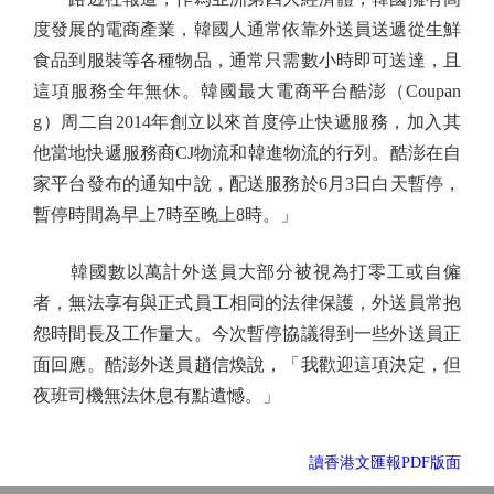
度發展的電商產業，韓國人通常依靠外送員送遞從生鮮
食品到服裝等各種物品，通常只需數小時即可送達，且
這項服務全年無休。韓國最大電商平台酷澎（Coupan
g）周二自2014年創立以來首度停止快遞服務，加入其
他當地快遞服務商CJ物流和韓進物流的行列。酷澎在自
家平台發布的通知中說，配送服務於6月3日白天暫停，
暫停時間為早上7時至晚上8時。」
韓國數以萬計外送員大部分被視為打零工或自僱
者，無法享有與正式員工相同的法律保護，外送員常抱
怨時間長及工作量大。今次暫停協議得到一些外送員正
面回應。酷澎外送員趙信煥說，「我歡迎這項決定，但
夜班司機無法休息有點遺憾。」
讀香港文匯報PDF版面