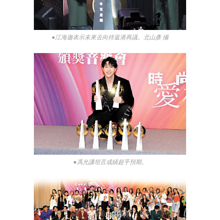
●江海迦表示未來去向待返港再議。北山彥 攝
●馮允謙坦言成績超乎預期。