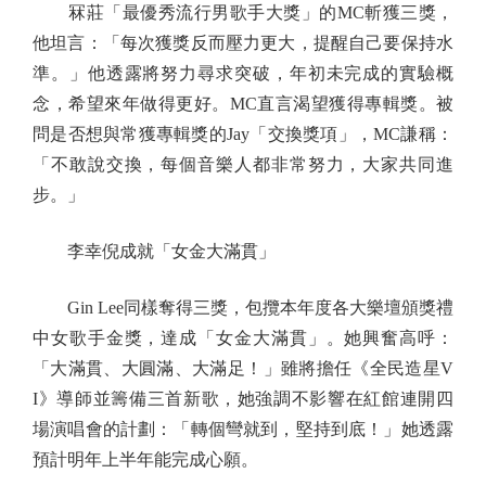
冧莊「最優秀流行男歌手大獎」的MC斬獲三獎，
他坦言：「每次獲獎反而壓力更大，提醒自己要保持水
準。」他透露將努力尋求突破，年初未完成的實驗概
念，希望來年做得更好。MC直言渴望獲得專輯獎。被
問是否想與常獲專輯獎的Jay「交換獎項」，MC謙稱：
「不敢說交換，每個音樂人都非常努力，大家共同進
步。」
李幸倪成就「女金大滿貫」
Gin Lee同樣奪得三獎，包攬本年度各大樂壇頒獎禮
中女歌手金獎，達成「女金大滿貫」。她興奮高呼：
「大滿貫、大圓滿、大滿足！」雖將擔任《全民造星V
I》導師並籌備三首新歌，她強調不影響在紅館連開四
場演唱會的計劃：「轉個彎就到，堅持到底！」她透露
預計明年上半年能完成心願。