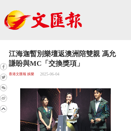
江海迦暫別樂壇返澳洲陪雙親 馮允
謙盼與MC「交換獎項」
2025-06-04
香港文匯報 娛樂