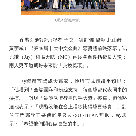
●眾人斬獲頗豐。
香港文匯報訊 (記者 子棠、梁靜儀 攝影 北山彥、
黃宇威）《第46屆十大中文金曲》頒獎禮前晚落幕，馮
允謙（Jay）和張天賦（MC）再度各自囊括擅長大獎；
兩人更互勉期盼未來能「交換獎項」。
Jay獨攬五獎成大贏家，他坦言成績超乎預期：
「估唔到！全靠團隊和粉絲支持，每個獎都代表同事的
拚搏。」雖與「最優秀流行男歌手大獎」擦肩，但他豁
達地表示：「現階段能在台上唱歌比得獎更珍貴。」對
於同門鄭欣宜盛傳離巢及ANSONBEAN暫退，Jay表
示：「希望他們開心做喜歡的事。」