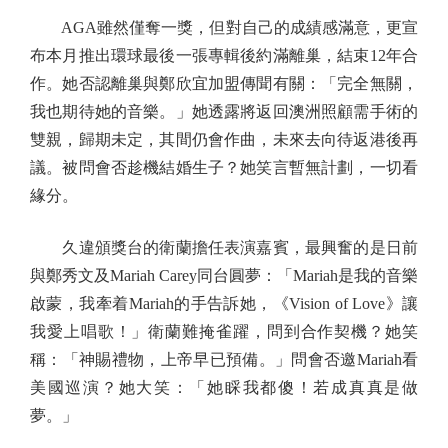
AGA雖然僅奪一獎，但對自己的成績感滿意，更宣
布本月推出環球最後一張專輯後約滿離巢，結束12年合
作。她否認離巢與鄭欣宜加盟傳聞有關：「完全無關，
我也期待她的音樂。」她透露將返回澳洲照顧需手術的
雙親，歸期未定，其間仍會作曲，未來去向待返港後再
議。被問會否趁機結婚生子？她笑言暫無計劃，一切看
緣分。
久違頒獎台的衛蘭擔任表演嘉賓，最興奮的是日前
與鄭秀文及Mariah Carey同台圓夢：「Mariah是我的音樂
啟蒙，我牽着Mariah的手告訴她，《Vision of Love》讓
我愛上唱歌！」衛蘭難掩雀躍，問到合作契機？她笑
稱：「神賜禮物，上帝早已預備。」問會否邀Mariah看
美國巡演？她大笑：「她睬我都傻！若成真真是做
夢。」