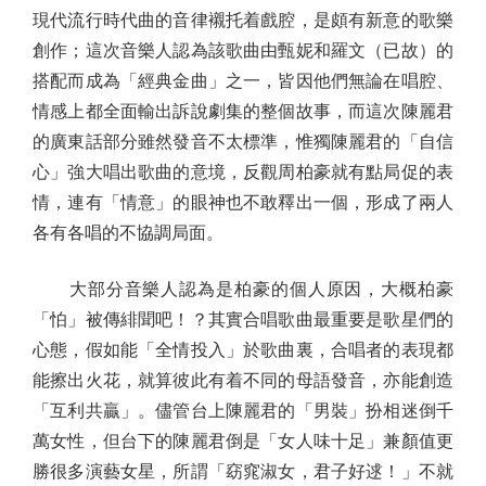
現代流行時代曲的音律襯托着戲腔，是頗有新意的歌樂
創作；這次音樂人認為該歌曲由甄妮和羅文（已故）的
搭配而成為「經典金曲」之一，皆因他們無論在唱腔、
情感上都全面輸出訴說劇集的整個故事，而這次陳麗君
的廣東話部分雖然發音不太標準，惟獨陳麗君的「自信
心」強大唱出歌曲的意境，反觀周柏豪就有點局促的表
情，連有「情意」的眼神也不敢釋出一個，形成了兩人
各有各唱的不協調局面。
大部分音樂人認為是柏豪的個人原因，大概柏豪
「怕」被傳緋聞吧！？其實合唱歌曲最重要是歌星們的
心態，假如能「全情投入」於歌曲裏，合唱者的表現都
能擦出火花，就算彼此有着不同的母語發音，亦能創造
「互利共贏」。儘管台上陳麗君的「男裝」扮相迷倒千
萬女性，但台下的陳麗君倒是「女人味十足」兼顏值更
勝很多演藝女星，所謂「窈窕淑女，君子好逑！」不就