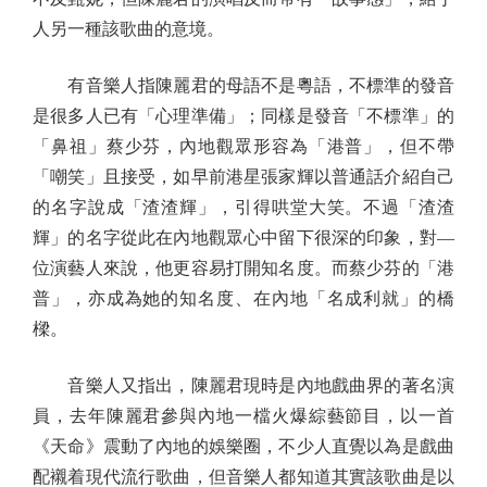
人另一種該歌曲的意境。
有音樂人指陳麗君的母語不是粵語，不標準的發音
是很多人已有「心理準備」；同樣是發音「不標準」的
「鼻祖」蔡少芬，內地觀眾形容為「港普」，但不帶
「嘲笑」且接受，如早前港星張家輝以普通話介紹自己
的名字說成「渣渣輝」，引得哄堂大笑。不過「渣渣
輝」的名字從此在內地觀眾心中留下很深的印象，對—
位演藝人來說，他更容易打開知名度。而蔡少芬的「港
普」，亦成為她的知名度、在內地「名成利就」的橋
樑。
音樂人又指出，陳麗君現時是內地戲曲界的著名演
員，去年陳麗君參與內地一檔火爆綜藝節目，以一首
《天命》震動了內地的娛樂圈，不少人直覺以為是戲曲
配襯着現代流行歌曲，但音樂人都知道其實該歌曲是以