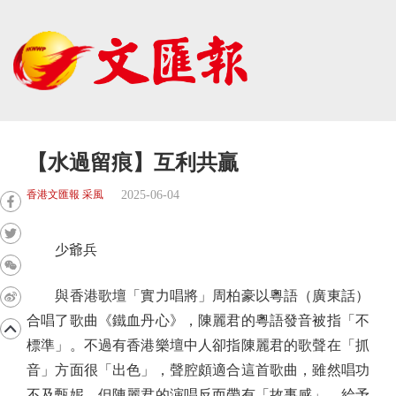
【水過留痕】互利共贏
2025-06-04
香港文匯報 采風
少爺兵
與香港歌壇「實力唱將」周柏豪以粵語（廣東話）
合唱了歌曲《鐵血丹心》，陳麗君的粵語發音被指「不
標準」。不過有香港樂壇中人卻指陳麗君的歌聲在「抓
音」方面很「出色」，聲腔頗適合這首歌曲，雖然唱功
不及甄妮，但陳麗君的演唱反而帶有「故事感」，給予