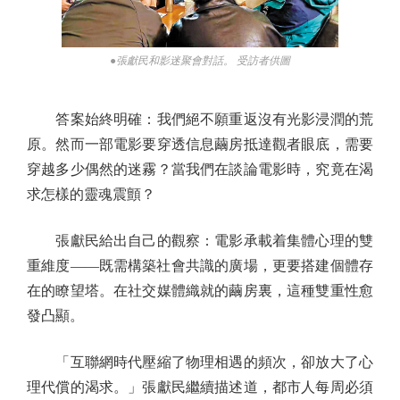
●張獻民和影迷聚會對話。 受訪者供圖
答案始終明確：我們絕不願重返沒有光影浸潤的荒
原。然而一部電影要穿透信息繭房抵達觀者眼底，需要
穿越多少偶然的迷霧？當我們在談論電影時，究竟在渴
求怎樣的靈魂震顫？
張獻民給出自己的觀察：電影承載着集體心理的雙
重維度——既需構築社會共識的廣場，更要搭建個體存
在的瞭望塔。在社交媒體織就的繭房裏，這種雙重性愈
發凸顯。
「互聯網時代壓縮了物理相遇的頻次，卻放大了心
理代償的渴求。」張獻民繼續描述道，都市人每周必須