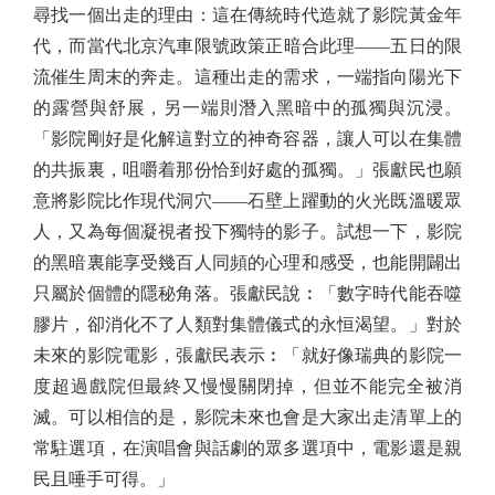
尋找一個出走的理由：這在傳統時代造就了影院黃金年
代，而當代北京汽車限號政策正暗合此理——五日的限
流催生周末的奔走。這種出走的需求，一端指向陽光下
的露營與舒展，另一端則潛入黑暗中的孤獨與沉浸。
「影院剛好是化解這對立的神奇容器，讓人可以在集體
的共振裏，咀嚼着那份恰到好處的孤獨。」張獻民也願
意將影院比作現代洞穴——石壁上躍動的火光既溫暖眾
人，又為每個凝視者投下獨特的影子。試想一下，影院
的黑暗裏能享受幾百人同頻的心理和感受，也能開闢出
只屬於個體的隱秘角落。張獻民說︰「數字時代能吞噬
膠片，卻消化不了人類對集體儀式的永恒渴望。」對於
未來的影院電影，張獻民表示︰「就好像瑞典的影院一
度超過戲院但最終又慢慢關閉掉，但並不能完全被消
滅。可以相信的是，影院未來也會是大家出走清單上的
常駐選項，在演唱會與話劇的眾多選項中，電影還是親
民且唾手可得。」