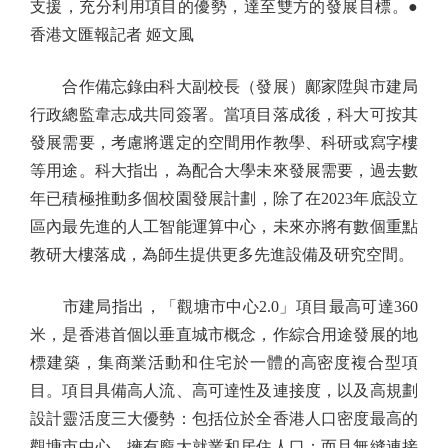
支援，充分利用項目的優勢，達至雙方的發展目標。●
香港文匯報記者 姬文風
合作備忘錄由科大副校長（發展）鄺家陞與市建局
行政總監韋志成共同簽署。當項目落成後，科大可按其
發展需要，考慮將選定的空間用作教學、科研或寫字樓
等用途。科大指出，為配合大學未來發展需要，過去數
年已積極推動多個校園發展計劃，除了在2023年底設立
區內最先進的人工智能運算中心，未來亦將有數個重點
教研大樓落成，為師生提供更多先進設備及研究空間。
市建局指出，「觀塘市中心2.0」項目最高可達360
米，是香港首個以垂直城市概念，作綜合用途發展的地
標建築，集商業活動和住宅於一體的高密度複合型項
目。項目具備高人流、高可達性及連接度，以及高規劃
設計靈活度三大優勢：包括位於全香港人口密度最高的
觀塘市中心，擁有龐大就業和居住人口；而且無縫連接