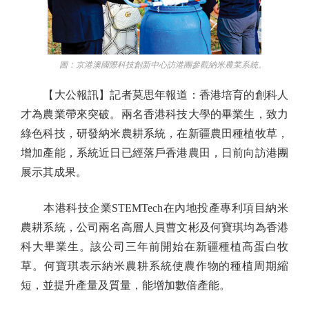
圖：京港澳國際科技創新中心訪港團參觀納米農業系統。
【大公報訊】記者莫思年報道：香港培育的創科人
才為農業帶來突破。兩名香港科技大學的畢業生，致力
綠色科技，研發納米農耕系統，在新疆農田種植牧草，
增加產能，系統近日已經落戶香港農田，日前向訪港團
展示其成果。
本港科技企業STEMTech在內地投產專利項目納米
農耕系統，公司兩名高層人員曹文彬及何寶琪均為香港
科大畢業生。該公司三年前開始在新疆種植高蛋白牧
草。何寶琪表示納米農耕系統使農作物的種植周期縮
短，並提升產量及質量，能增加數倍產能。