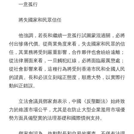
一意孤行
將失國家和民眾信任
他強調，若長和繼續一意孤行試圖蒙混過關，必將
付出慘痛代價。從商業角度來看，失去國家和民眾的信
任，其業務將受到嚴重影響，合作夥伴也會紛紛遠離；
從法律層面來看，一旦觸犯紅線，必將面臨嚴厲懲處；
從社會影響來看，這種行為將受到香港市民和全國人民
的譴責。長和必須立刻端正態度，順應大勢，以實際行
動糾正錯誤。
立法會議員鄧家彪表示，中國《反壟斷法》始終致
力於維護市場公平，尤其是在防止大型企業濫用市場優
勢方面具備堅實的法理基礎和國際慣例支持。
鄧家彪認為，啟動對長和交易的審查，不僅有法理