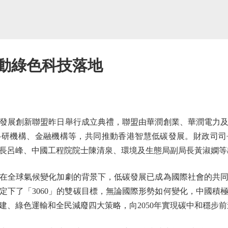
推動綠色科技落地
展創新聯盟昨日舉行成立典禮，聯盟由華潤創業、華潤電力及
科研機構、金融機構等，共同推動香港智慧低碳發展。財政司司
長呂峰、中國工程院院士陳清泉、環境及生態局副局長黃淑嫻等
全球氣候變化加劇的背景下，低碳發展已成為國際社會的共同
定下了「3060」的雙碳目標，無論國際形勢如何變化，中國積
建、綠色運輸和全民減廢四大策略，向2050年實現碳中和穩步前