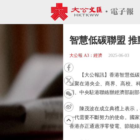
智慧低碳聯盟 
大公報 A3：經濟
2025-06-03
【大公報訊】香港智慧低碳發
匯聚在港央企、商界、高校、
明、中央駐港聯絡辦經濟部副部
陳茂波在成立典禮上表示，在
一代需要不斷努力的使命。國家
香港亦正通過淨零發電、節能綠