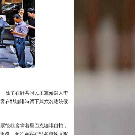
近，除了在野共同民主黨候選人李
顧客在點咖啡時留下與六名總統候
票後就會拿着星巴克咖啡自拍，
me」服務，允許顧客在點餐時輸入昵