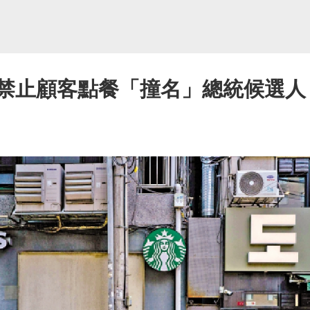
克禁止顧客點餐「撞名」總統候選人