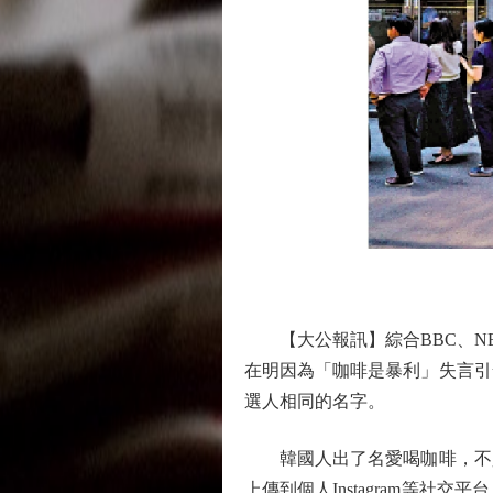
【大公報訊】綜合BBC、NB
在明因為「咖啡是暴利」失言引
選人相同的名字。
韓國人出了名愛喝咖啡，不少
上傳到個人Instagram等社