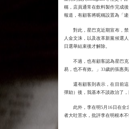
稱，店員通常在飲料製作完成後
報道，有顧客將昵稱設置為「逮
對此，星巴克近期宣布，禁止
人金文洙，以及改革新黨候選人
日選舉結束後才解除。
不過，也有顧客認為星巴克此
易，也不有效。」33歲的張惠
還有顧客則表示，在目前這種
彈劾）後，我基本不談政治了，
此外，李在明5月16日在全北特
者大吐苦水，批評李在明根本不