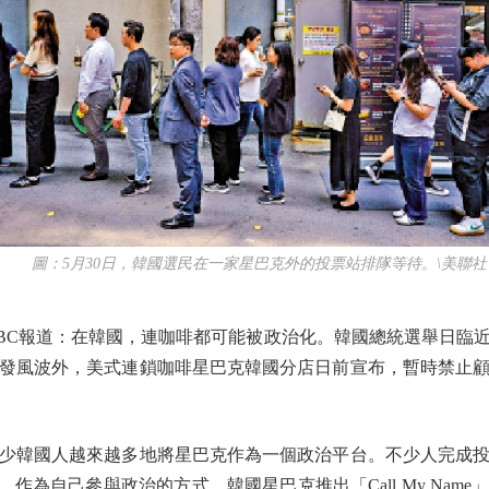
圖：5月30日，韓國選民在一家星巴克外的投票站排隊等待。\美聯社
C報道：在韓國，連咖啡都可能被政治化。韓國總統選舉日臨
發風波外，美式連鎖咖啡星巴克韓國分店日前宣布，暫時禁止
韓國人越來越多地將星巴克作為一個政治平台。不少人完成投
交平台，作為自己參與政治的方式。韓國星巴克推出「Call My Na