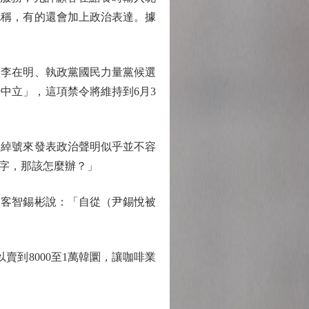
昵稱，有的還會加上政治表達。據
李在明、執政黨國民力量黨候選
中立」，這項禁令將維持到6月3
綽號來發表政治聲明似乎並不容
名字，那該怎麼辦？」
客智錫彬說：「自從（尹錫悅被
賣到8000至1萬韓圜，讓咖啡業