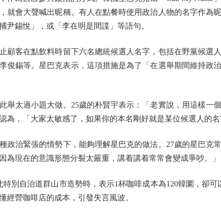
，就會大聲喊出昵稱。有人在點餐時使用政治人物的名字作為
捕尹錫悅」，或「李在明是間諜」等語句。
顧客在點飲料時留下六名總統候選人名字，包括在野黨候選人
李俊錫等。星巴克表示，這項措施是為了「在選舉期間維持政治
舉太過小題大做。25歲的朴賢宇表示：「老實說，用這樣一個
美認為，「大家太敏感了，如果你的本名剛好就是某位候選人的
政治緊張的情勢下，能夠理解星巴克的做法。27歲的星巴克常
因為現在的意識形態分裂太嚴重，講着講着常常會變成爭吵。」
別自治道群山市造勢時，表示1杯咖啡成本為120韓圜，卻可以
懂經營咖啡店的成本，引發失言風波。