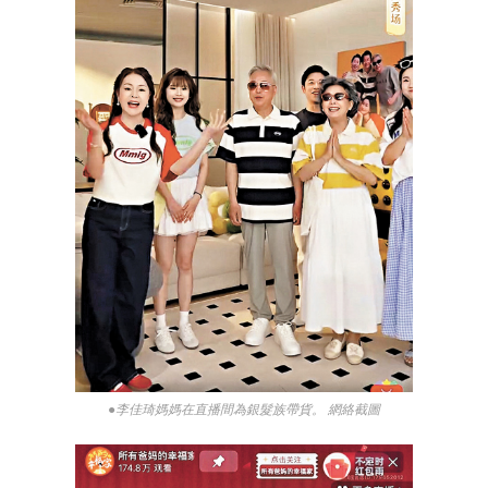
●李佳琦媽媽在直播間為銀髮族帶貨。 網絡截圖