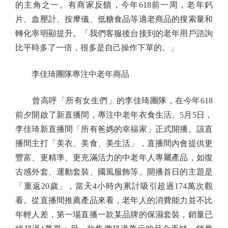
的主角之一。有商家反饋，今年618前一周，老年鈣
片、血壓計、按摩儀、低糖食品等適老商品的搜索量和
轉化率明顯提升。「我們客服後台接到的老年用戶諮詢
比平時多了一倍，很多是自己操作下單的。」
李佳琦團隊專注中老年商品
曾高呼「所有女生們」的李佳琦團隊，在今年618
前夕開啟了新直播間，專注中老年衣食生活。5月5日，
李佳琦新直播間「所有爸媽的幸福家」正式開播。該直
播間主打「美衣、美食、美生活」，直播間內會提供更
豐富、更精準、更充滿活力的中老年人專屬產品，如復
古感外套、運動套裝、國風服飾等。開播首日的主題是
「重返20歲」，當天4小時內累計吸引超過174萬次觀
看。從直播間推薦產品來看，老年人的消費能力並不比
年輕人差，第一場直播一款某品牌的保濕套裝，銷量已