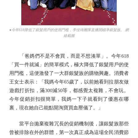
●今年618降低了銀髮用戶的使用門檻，李佳琦團隊直播間瞄準銀髮族。 網
絡截圖
「爸媽們不是不會買，而是不想湊單」。今年618
「買一件就減」的簡單模式，極大降低了銀髮用戶的使
用門檻，這便激發了一大群銀髮族的購物興趣。消費者
王女士表示：「我媽今年65歲了，以前她看到拉朋友做
遊戲打折扣，滿300減50等，都感覺太複雜，不會玩。
今年促銷折扣很簡單，我媽一下子就看到了優惠在哪
裏，現在她自己能點開淘寶買血壓儀了。」
當平台拋棄複雜冗長的促銷機制後，讓銀髮族那些
曾被排除在外的群體，第一次真正成為這場全民消費節