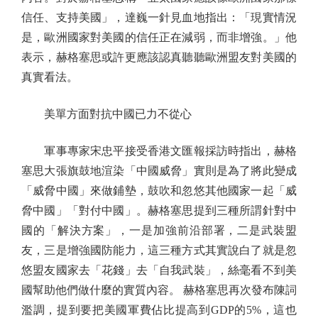
信任、支持美國」，達巍一針見血地指出：「現實情況
是，歐洲國家對美國的信任正在減弱，而非增強。」他
表示，赫格塞思或許更應該認真聽聽歐洲盟友對美國的
真實看法。
美單方面對抗中國已力不從心
軍事專家宋忠平接受香港文匯報採訪時指出，赫格
塞思大張旗鼓地渲染「中國威脅」實則是為了將此變成
「威脅中國」來做鋪墊，鼓吹和忽悠其他國家一起「威
脅中國」「對付中國」。赫格塞思提到三種所謂針對中
國的「解決方案」，一是加強前沿部署，二是武裝盟
友，三是增強國防能力，這三種方式其實說白了就是忽
悠盟友國家去「花錢」去「自我武裝」，絲毫看不到美
國幫助他們做什麼的實質內容。 赫格塞思再次發布陳詞
濫調，提到要把美國軍費佔比提高到GDP的5%，這也