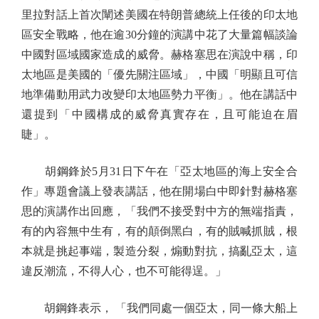
里拉對話上首次闡述美國在特朗普總統上任後的印太地
區安全戰略，他在逾30分鐘的演講中花了大量篇幅談論
中國對區域國家造成的威脅。赫格塞思在演說中稱，印
太地區是美國的「優先關注區域」，中國「明顯且可信
地準備動用武力改變印太地區勢力平衡」。他在講話中
還提到「中國構成的威脅真實存在，且可能迫在眉
睫」。
胡鋼鋒於5月31日下午在「亞太地區的海上安全合
作」專題會議上發表講話，他在開場白中即針對赫格塞
思的演講作出回應，「我們不接受對中方的無端指責，
有的內容無中生有，有的顛倒黑白，有的賊喊抓賊，根
本就是挑起事端，製造分裂，煽動對抗，搞亂亞太，這
違反潮流，不得人心，也不可能得逞。」
胡鋼鋒表示， 「我們同處一個亞太，同一條大船上