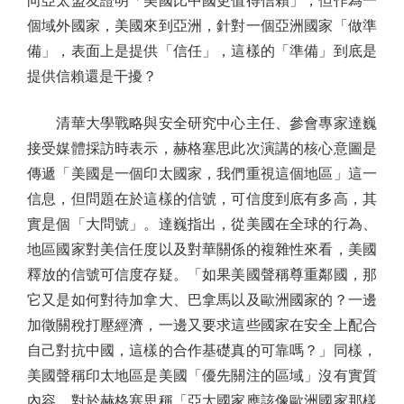
向亞太盟友證明「美國比中國更值得信賴」，但作為一
個域外國家，美國來到亞洲，針對一個亞洲國家「做準
備」，表面上是提供「信任」，這樣的「準備」到底是
提供信賴還是干擾？
清華大學戰略與安全研究中心主任、參會專家達巍
接受媒體採訪時表示，赫格塞思此次演講的核心意圖是
傳遞「美國是一個印太國家，我們重視這個地區」這一
信息，但問題在於這樣的信號，可信度到底有多高，其
實是個「大問號」。達巍指出，從美國在全球的行為、
地區國家對美信任度以及對華關係的複雜性來看，美國
釋放的信號可信度存疑。「如果美國聲稱尊重鄰國，那
它又是如何對待加拿大、巴拿馬以及歐洲國家的？一邊
加徵關稅打壓經濟，一邊又要求這些國家在安全上配合
自己對抗中國，這樣的合作基礎真的可靠嗎？」同樣，
美國聲稱印太地區是美國「優先關注的區域」沒有實質
內容。對於赫格塞思稱「亞太國家應該像歐洲國家那樣