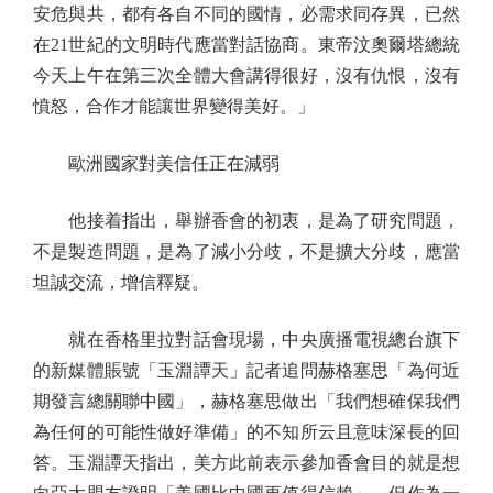
安危與共，都有各自不同的國情，必需求同存異，已然
在21世紀的文明時代應當對話協商。東帝汶奧爾塔總統
今天上午在第三次全體大會講得很好，沒有仇恨，沒有
憤怒，合作才能讓世界變得美好。」
歐洲國家對美信任正在減弱
他接着指出，舉辦香會的初衷，是為了研究問題，
不是製造問題，是為了減小分歧，不是擴大分歧，應當
坦誠交流，增信釋疑。
就在香格里拉對話會現場，中央廣播電視總台旗下
的新媒體賬號「玉淵譚天」記者追問赫格塞思「為何近
期發言總關聯中國」，赫格塞思做出「我們想確保我們
為任何的可能性做好準備」的不知所云且意味深長的回
答。玉淵譚天指出，美方此前表示參加香會目的就是想