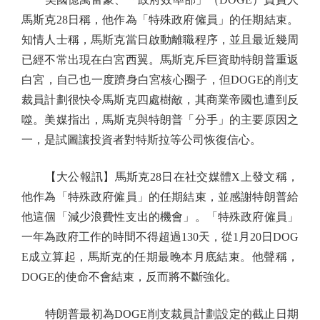
馬斯克28日稱，他作為「特殊政府僱員」的任期結束。
知情人士稱，馬斯克當日啟動離職程序，並且最近幾周
已經不常出現在白宮西翼。馬斯克斥巨資助特朗普重返
白宮，自己也一度躋身白宮核心圈子，但DOGE的削支
裁員計劃很快令馬斯克四處樹敵，其商業帝國也遭到反
噬。美媒指出，馬斯克與特朗普「分手」的主要原因之
一，是試圖讓投資者對特斯拉等公司恢復信心。
【大公報訊】馬斯克28日在社交媒體X上發文稱，
他作為「特殊政府僱員」的任期結束，並感謝特朗普給
他這個「減少浪費性支出的機會」。「特殊政府僱員」
一年為政府工作的時間不得超過130天，從1月20日DOG
E成立算起，馬斯克的任期最晚本月底結束。他聲稱，
DOGE的使命不會結束，反而將不斷強化。
特朗普最初為DOGE削支裁員計劃設定的截止日期