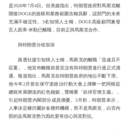
是2026年7月4日。但美媒指出，特朗普政府對馬斯克離
開後DOGE的規模和業務範圍含糊其辭，該部門的未來
充滿不確定性。3名知情人士稱，DOGE高級顧問兼發
言人凱蒂·米勒已離職，目前正與馬斯克合作。
與特朗普分歧加深
路透社援引知情人士稱，馬斯克的離職「迅速且不
莊重」，他宣布離職前甚至沒有與特朗普進行過正式溝
通。報道指出，馬斯克在特朗普政府的地位不斷下滑。
他今年2月曾在保守派政治行動大會上揮舞一把阿根廷
總統米萊贈送的紅色鏈鋸，聲稱要「砍掉官僚主義」，
引起特朗普內閣部分成員擔憂。3月初，特朗普表示，
人事決定權仍屬於各聯邦機構，而不是馬斯克，白宮內
部的反馬斯克勢力因此更有信心與其對抗。