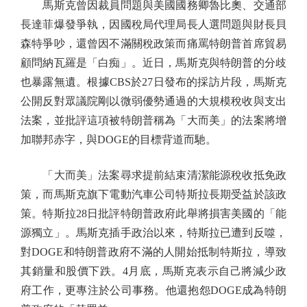
馬斯克曾因裁員問題與美國國務卿魯比奧、交通部
長達菲爆發爭執，因國稅局代理局長人選問題與財長貝
森特爭吵，還曾因不滿關稅政策而痛罵特朗普首席貿易
顧問納瓦羅是「白痴」。近日，馬斯克與特朗普的分歧
也暴露無遺。根據CBS於27日發布的採訪片段，馬斯克
公開反對眾議院剛以微弱優勢通過的大規模稅收與支出
法案，並批評這項被特朗普稱為「大而美」的法案將增
加聯邦赤字，與DOGE的目標背道而馳。
「大而美」法案尋求提前結束清潔能源稅收抵免政
策，而馬斯克旗下電動汽車公司特斯拉長期受益於該政
策。特斯拉28日批評特朗普政府此舉將損害美國的「能
源獨立」。馬斯克插手政治以來，特斯拉已遭到反噬，
對DOGE和特朗普政府不滿的人開始抵制特斯拉，導致
其銷量和股價下跌。4月底，馬斯克表示自己將減少政
府工作，更專注於公司事務。他還抱怨DOGE成為特朗