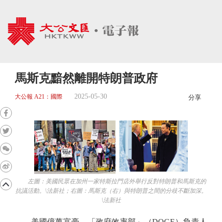
馬斯克黯然離開特朗普政府
2025-05-30
大公報 A21：國際
分享
左圖：美國民眾在加州一家特斯拉門店外舉行反對特朗普和馬斯克的
抗議活動。\法新社；右圖：馬斯克（右）與特朗普之間的分歧不斷加深。
\法新社
美國億萬富豪、「政府效率部」（DOGE）負責人