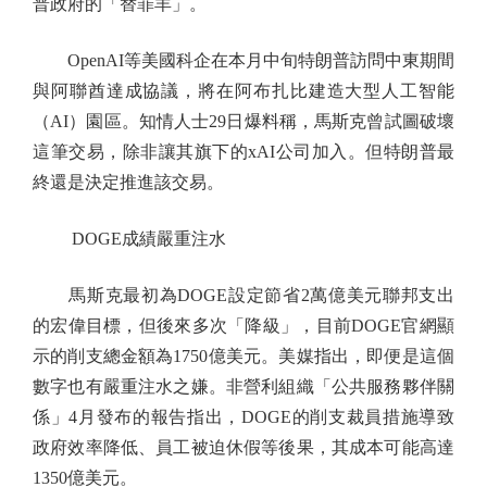
普政府的「替罪羊」。
OpenAI等美國科企在本月中旬特朗普訪問中東期間
與阿聯酋達成協議，將在阿布扎比建造大型人工智能
（AI）園區。知情人士29日爆料稱，馬斯克曾試圖破壞
這筆交易，除非讓其旗下的xAI公司加入。但特朗普最
終還是決定推進該交易。
DOGE成績嚴重注水
馬斯克最初為DOGE設定節省2萬億美元聯邦支出
的宏偉目標，但後來多次「降級」，目前DOGE官網顯
示的削支總金額為1750億美元。美媒指出，即便是這個
數字也有嚴重注水之嫌。非營利組織「公共服務夥伴關
係」4月發布的報告指出，DOGE的削支裁員措施導致
政府效率降低、員工被迫休假等後果，其成本可能高達
1350億美元。