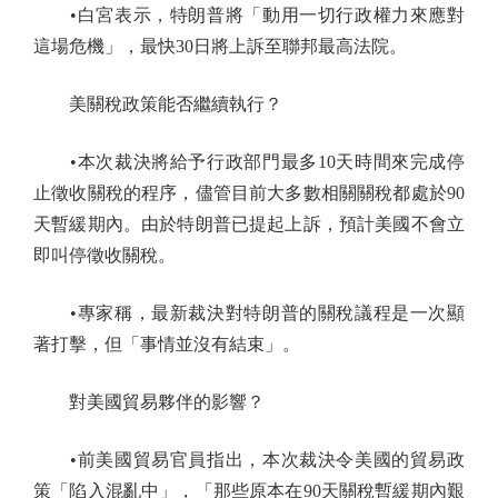
•白宮表示，特朗普將「動用一切行政權力來應對
這場危機」，最快30日將上訴至聯邦最高法院。
美關稅政策能否繼續執行？
•本次裁決將給予行政部門最多10天時間來完成停
止徵收關稅的程序，儘管目前大多數相關關稅都處於90
天暫緩期內。由於特朗普已提起上訴，預計美國不會立
即叫停徵收關稅。
•專家稱，最新裁決對特朗普的關稅議程是一次顯
著打擊，但「事情並沒有結束」。
對美國貿易夥伴的影響？
•前美國貿易官員指出，本次裁決令美國的貿易政
策「陷入混亂中」，「那些原本在90天關稅暫緩期內艱