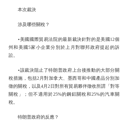
本次裁決
涉及哪些關稅？
•美國國際貿易法院的最新裁決針對的是美國12個
州和美國5家小企業分別於上月對聯邦政府提起的訴
訟。
•該裁決阻止了特朗普政府上台後推動的大部分關
稅措施，包括2月對加拿大、墨西哥和中國產品分別加
徵的關稅，以及4月2日對所有貿易夥伴徵收所謂「對等
關稅」；但不適用於25%的鋼鋁關稅和25%的汽車關
稅。
特朗普政府的反應？