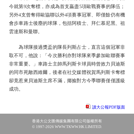
今就第9次奪標，亦成為首支贏盡5項歐戰賽事的隊伍；
另外4支曾奪得歐協聯以外4項賽事冠軍、即僅餘仍有機
會步車路士後塵的球隊，包括阿積士、拜仁慕尼黑、祖
雲達斯和曼聯。
為球隊接過獎盃的隊長列斯占士，直言這個冠軍非
取不可，他說：「今次勝利亦對球隊來季參加歐聯賽事
非常重要。」車路士主帥馬列斯卡球員時曾效力貝迪斯
的同市死敵西維爾，後者在社交媒體祝賀馬列斯卡奪標
卻竟惹來貝迪斯主席不滿，揶揄對方今季聯賽僅僅護級
成功。
讀大公報PDF版面
香港大公文匯傳媒集團有限公司版權所有
© 1997-2026 WWW.TKWW.HK LIMITED.