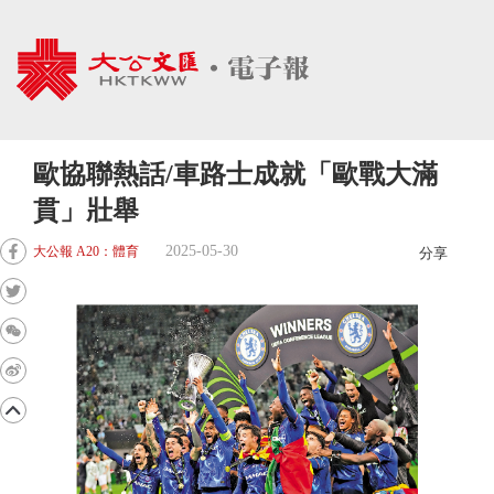
歐協聯熱話/車路士成就「歐戰大滿
貫」壯舉
2025-05-30
大公報 A20：體育
分享