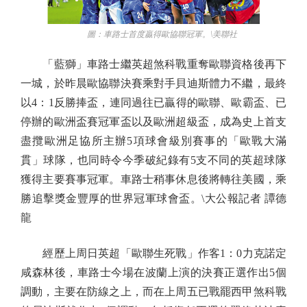
圖：車路士首度贏得歐協聯冠軍。\美聯社
「藍獅」車路士繼英超煞科戰重奪歐聯資格後再下
一城，於昨晨歐協聯決賽乘對手貝迪斯體力不繼，最終
以4：1反勝捧盃，連同過往已贏得的歐聯、歐霸盃、已
停辦的歐洲盃賽冠軍盃以及歐洲超級盃，成為史上首支
盡攬歐洲足協所主辦5項球會級別賽事的「歐戰大滿
貫」球隊，也同時令今季破紀錄有5支不同的英超球隊
獲得主要賽事冠軍。車路士稍事休息後將轉往美國，乘
勝追擊獎金豐厚的世界冠軍球會盃。\大公報記者 譚德
龍
經歷上周日英超「歐聯生死戰」作客1：0力克諾定
咸森林後，車路士今場在波蘭上演的決賽正選作出5個
調動，主要在防線之上，而在上周五已戰罷西甲煞科戰