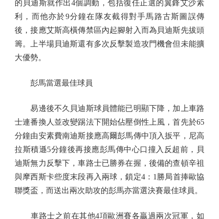
的貝迪斯就作出4個調動，包括復任正選的翼鋒艾沙素
利，而他亦於9分鐘在隊友截得對手馬路古斯圖誤傳
後，接應艾斯高橫傳禁區內起腳射入而為貝迪斯先拔頭
籌。上半場貝迪斯還有多次反擊製造攻門機會但未能擴
大優勢。
彭馬當選最佳球員
易邊後不久貝迪斯球員體能已明顯下降，加上車路
士連番換人並改變踢法下開始佔壓倒性上風，首先於65
分鐘由安素費南迪斯接應高爾彭馬傳中頂入扳平，尼高
拉斯積遜5分鐘後再接應彭馬傳中心口撞入反超前，貝
迪斯無力反擊下，車路士已勝券在握，後備的查頓辛祖
與摩西斯卡些度末段再入兩球，鎖定4：1勝局首捧歐協
聯獎盃，而送出兩次助攻的彭馬亦當選決賽最佳球員。
車路士之前在其他4項歐洲賽各贏過兩次冠軍，如