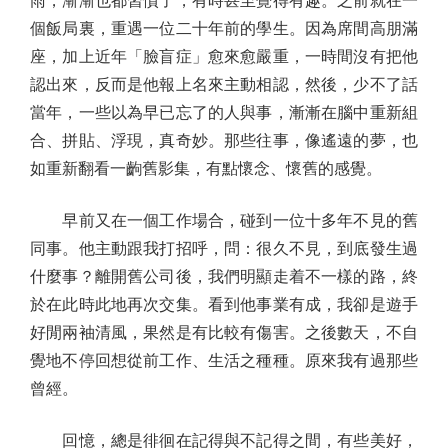
雨，漸漸也都習慣了，有時甚至覺得有趣。之前就在一
個飯局裏，重遇一位二十年前的學生。因為席間高朋滿
座，加上近年「臉盲症」愈來愈嚴重，一時間沒有把他
認出來，反而是他報上名來主動相認，然後，少不了話
當年，一些以為早已忘了的人與事，漸漸在腦中重新組
合、拼貼、浮現，真奇妙。那些往事，像遙遠的夢，也
如重新翻看一齣舊影集，有點懷念、懷舊的感覺。
早前又在一個工作場合，碰到一位十多年不見的舊
同事。他主動跟我打招呼，問：很久不見，到底發生過
什麼事？離開舊公司後，我們明顯走着不一樣的路，終
於在此時此地再次交集。看到他事業有成，我卻是遊手
好閒兩袖清風，果然是有比較有傷害。之後數天，不自
覺地不停回想從前工作、生活之種種。原來我有過那些
曾經。
回憶，總是徘徊在記得與不記得之間，有些美好，