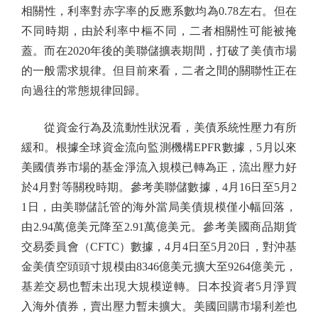
相關性，利率對赤字率的反應系數均為0.78左右。但在
不同時期，由於利率中樞不同，二者相關性可能被掩
蓋。而在2020年後的美聯儲擴表期間，打破了美債市場
的一般需求規律。但目前來看，二者之間的關聯性正在
向過往的常態規律回歸。
從資金行為及流動性狀況看，美債系統性壓力有所
緩和。根據全球資金流向監測機構EPFR數據，5月以來
美國債券市場的基金淨流入規模已轉為正，流出壓力好
於4月對等關稅時期。參考美聯儲數據，4月16日至5月2
1日，由美聯儲託管的海外當局美債規模僅小幅回落，
由2.94萬億美元降至2.91萬億美元。參考美國商品期貨
交易委員會（CFTC）數據，4月4日至5月20日，對沖基
金美債空頭頭寸規模由8346億美元擴大至9264億美元，
基差交易也暫未出現大規模逆轉。日本投資者5月淨買
入海外債券，賣出壓力暫未擴大。美國回購市場利差也