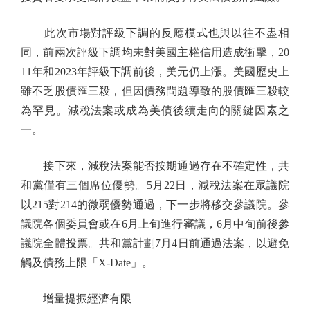
此次市場對評級下調的反應模式也與以往不盡相
同，前兩次評級下調均未對美國主權信用造成衝擊，20
11年和2023年評級下調前後，美元仍上漲。美國歷史上
雖不乏股債匯三殺，但因債務問題導致的股債匯三殺較
為罕見。減稅法案或成為美債後續走向的關鍵因素之
一。
接下來，減稅法案能否按期通過存在不確定性，共
和黨僅有三個席位優勢。5月22日，減稅法案在眾議院
以215對214的微弱優勢通過，下一步將移交參議院。參
議院各個委員會或在6月上旬進行審議，6月中旬前後參
議院全體投票。共和黨計劃7月4日前通過法案，以避免
觸及債務上限「X-Date」。
增量提振經濟有限