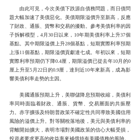
由此可見，今次美債下跌源自債務問題，而日債問
題大幅加速了美債惡化。美債期限溢價升至新高，反應
了財政、通脹、貨幣和交易的擾動。參考美債利率的因
子拆解模型，4月30日以來，10年期美債利率上升37個
基點。其中期限溢價上升28個基點，短期實際利率預期
上漲11個基點，期限溢價貢獻達七成。年初以來，短期
實際利率預期仍下降0.4厘，期限溢價已從去年10月的0
厘上升至5月22日的0.9厘，達到近10年來新高，成為影
響美債利率走勢的主因。
美國通脹預期上升，美聯儲降息預期收縮，美債利
率同時面臨着財政、通脹、貨幣、交易層面的共振壓
力。赤字擴張及特朗普政策不確定性共同導致美國信用
風險的溢價上升。對等關稅落地後，美元與美債利率的
背離開始擴大，表明市場對美國政策的信心大幅受損，
投資者要求更高的收益率來補償持有美國債務的風險。