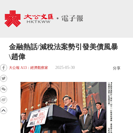
金融熱話/減稅法案勢引發美債風暴
\趙偉
2025-05-30
大公報 A13：經濟觀察家
分享