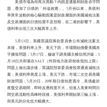
美債市場為何再次異動？內因是通脹和財政赤字問
題，疊加了日債的「外溢效應」。5月份以來，美債利
率異常波動的核心驅動因素是財政層面的美國減稅法案
及交易層面的日債拍賣不及預期，在二者的影響下，美
債利率出現三次大幅異常上升。
5月13日，美國眾議院籌款委員會公布減稅法案文
本後，美債利率上升、美元下跌，市場開始擔憂美國赤
字擴張問題；5月17日，穆迪下調美國主權信用評級；5
月18日共和黨在SALT（州與地方政府稅收抵扣上限）
問題上做出讓步後，眾議院預算委員會投票通過減稅法
案，美債利率再度上漲，美元下跌，市場二次交易美國
財政問題；5月20日，20年期日債拍賣遇冷，美債處於
夜盤交易期間，即時反應程度不大，但進入美東時間日
間交易流動性高峰時段後，美債利率開始第三輪上漲，
與美元的分化也大幅擴大。