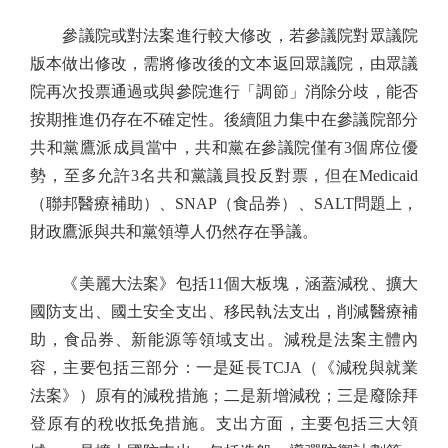
參議院或對法案進行較大修改，若參議院對眾議院
版本做出修改，需將修改後的文本返回眾議院，由眾議
院再次投票通過或與參院進行「調節」消除分歧，能否
按期推進仍存在不確定性。後續阻力集中在參議院部分
共和黨鷹派成員當中，共和黨在參議院僅有3個席位優
勢，至多允許3名共和黨議員投反對票，但在Medicaid
（聯邦醫療補助）、SNAP（食品券）、SALT問題上，
財政鷹派與共和黨領導人仍然存在爭議。
《美麗大法案》包括11個大板塊，涵蓋減稅、擴大
國防支出、國土安全支出、移民執法支出，削減醫療補
助，食品券、新能源等領域支出。減稅是法案主體內
容，主要包括三部分：一是延長TCJA（《減稅與就業
法案》）原有的減稅措施；二是新增減稅；三是廢除拜
登原有的稅收抵免措施。支出方面，主要包括三大領