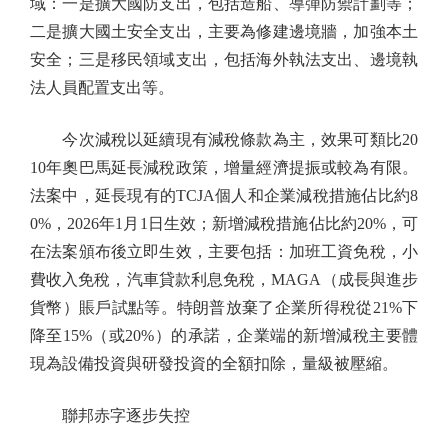
域：一是擴大國防支出，包括造船、導彈防禦計劃等；
二是擴大國土安全支出，主要為修建邊境牆，加強本土
安全；三是移民領域支出，包括海外執法支出、邊境執
法人員配置支出等。
今次減稅以延續現有減稅條款為主，效果可類比20
10年奧巴馬延長減稅政策，增量經濟提振或較為有限。
法案中，延長現有的TCJA個人和企業減稅措施佔比約8
0%，2026年1月1日生效；新增減稅措施佔比約20%，可
在法案頒布後立即生效，主要包括：加班工資免稅，小
費收入免稅，汽車貸款利息免稅，MAGA（成長與進步
貨幣）賬戶試點等。特朗普放棄了企業所得稅從21%下
降至15%（或20%）的承諾，企業端的新增減稅主要體
現為設備投資與研發投資的全額扣除，量級被壓縮。
聯邦赤字逐步失控