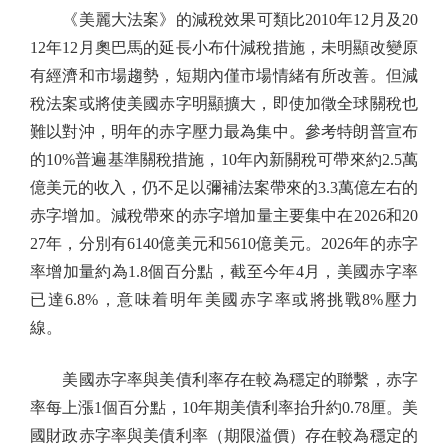
《美麗大法案》的減稅效果可類比2010年12月及20
12年12月奧巴馬的延長小布什減稅措施，未明顯改變原
有經濟和市場趨勢，短期內僅市場情緒有所改善。但減
稅法案或將使美國赤字明顯擴大，即使加徵全球關稅也
難以對沖，明年的赤字壓力最為集中。參考特朗普宣布
的10%普遍基準關稅措施，10年內新關稅可帶來約2.5萬
億美元的收入，仍不足以彌補法案帶來的3.3萬億左右的
赤字增加。減稅帶來的赤字增加量主要集中在2026和20
27年，分別有6140億美元和5610億美元。2026年的赤字
率增加量約為1.8個百分點，截至今年4月，美國赤字率
已達6.8%，意味着明年美國赤字率或將挑戰8%壓力
線。
美國赤字率與美債利率存在較為穩定的聯繫，赤字
率每上漲1個百分點，10年期美債利率抬升約0.78厘。美
國財政赤字率與美債利率（期限溢價）存在較為穩定的