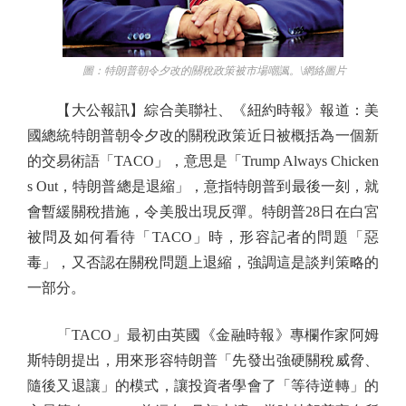
圖：特朗普朝令夕改的關稅政策被市場嘲諷。\網絡圖片
【大公報訊】綜合美聯社、《紐約時報》報道：美
國總統特朗普朝令夕改的關稅政策近日被概括為一個新
的交易術語「TACO」，意思是「Trump Always Chicken
s Out，特朗普總是退縮」，意指特朗普到最後一刻，就
會暫緩關稅措施，令美股出現反彈。特朗普28日在白宮
被問及如何看待「TACO」時，形容記者的問題「惡
毒」，又否認在關稅問題上退縮，強調這是談判策略的
一部分。
「TACO」最初由英國《金融時報》專欄作家阿姆
斯特朗提出，用來形容特朗普「先發出強硬關稅威脅、
隨後又退讓」的模式，讓投資者學會了「等待逆轉」的