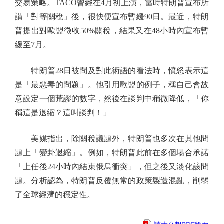
交易策略。TACO曾經在4月初上演，當時特朗普宣布所
謂「對等關稅」後，很快便宣布暫緩90日。最近，特朗
普提出對歐盟徵收50%關稅，結果又在48小時內宣布暫
緩至7月。
特朗普28日被問及對此術語的看法時，憤怒表示這
是「最惡毒的問題」。他引用歐盟的例子，稱自己會故
意設定一個荒謬的數字，然後在談判中稍微降低，「你
稱這是退縮？這叫談判！」
美媒指出，除關稅議題外，特朗普也多次在其他問
題上「變卦退縮」。例如，特朗普此前在多個場合承諾
「上任後24小時內結束俄烏衝突」，但之後又淡化該問
題。分析認為，特朗普反覆無常的政策製造混亂，削弱
了全球經濟的穩定性。