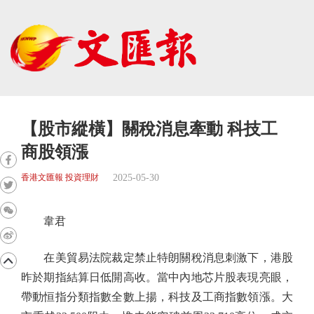
【股市縱橫】關稅消息牽動 科技工
商股領漲
2025-05-30
香港文匯報 投資理財
韋君
在美貿易法院裁定禁止特朗關稅消息刺激下，港股
昨於期指結算日低開高收。當中內地芯片股表現亮眼，
帶動恒指分類指數全數上揚，科技及工商指數領漲。大