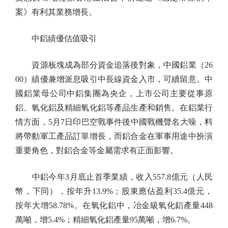
案》有利其業務增長。
中鋁績優估值吸引
資源板塊成為部分資金追落後對象，中國鋁業（26
00）績優兼增派息吸引中長線資金入市，可續留意。中
國鋁業母公司中鋁集團為央企，上市公司主要從事原
鋁、氧化鋁及精細氧化鋁等產品生產和銷售。在鋁業行
情方面，5月7日印巴空戰事件後中國戰機聲名大噪，料
將帶動軍工產品訂單增長，而鋁合金在軍事用途中扮演
重要角色，對鋁合金等金屬需求有正面影響。
中鋁今年3月底止首季業績，收入557.8億元（人民
幣，下同），按年升13.9%；股東應佔盈利35.4億元，
按年大增58.78%。在氧化鋁中，冶金級氧化鋁產量448
萬噸，增5.4%；精細氧化鋁產量95萬噸，增6.7%。