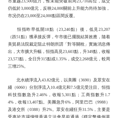
市重越23,500阻力，惟未能突破前周23,710高位，成交
仍低於3,000億元，反映24,000關前上升能力尚待加強，
市况仍在23,000至24,000點區間反覆。
恒指昨早低開18點（23,240點）後，低見23,207
（跌51點）獲承接反彈，午市後已擺脫結算效應，隨着
美貿易法院裁定阻止特朗所謂「對等關稅」實施消息傳
出，大市擴大升幅，恒指高見23,603點，升349點，收報
23,573點，全日升315點或1.35%，成交2,268億元，較周
三增25%。
北水續淨流入43.82億元，以美團（3690）及眾安在
綫（6060）分別淨流入10.4億元和7.5億元受注目。恒指
科技指數急升2.46%，收報5,301點；工商指數升1.7
4%，收報13,407點。美團急升6%，阿里巴巴（9988）
及港交所（0388）升2%。眾安在綫狂升31.5%，主要是
受惠於市場憧憬香港立法會早前通過《穩定幣條例草